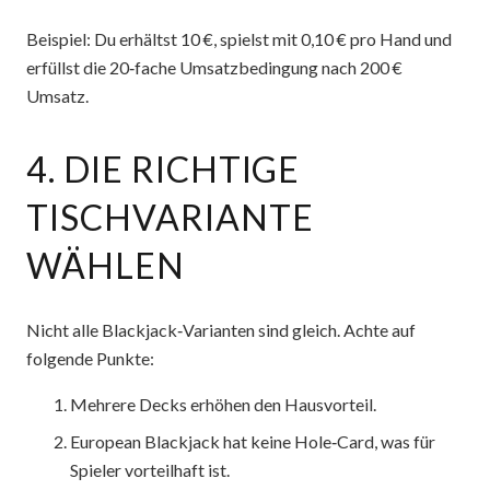
Beispiel: Du erhältst 10 €, spielst mit 0,10 € pro Hand und
erfüllst die 20‑fache Umsatzbedingung nach 200 €
Umsatz.
4. DIE RICHTIGE
TISCHVARIANTE
WÄHLEN
Nicht alle Blackjack‑Varianten sind gleich. Achte auf
folgende Punkte:
Mehrere Decks erhöhen den Hausvorteil.
European Blackjack hat keine Hole‑Card, was für
Spieler vorteilhaft ist.