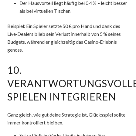
Der Hausvorteil liegt häufig bei 0,4 % – leicht besser
als bei virtuellen Tischen.
Beispiel: Ein Spieler setzte 50 € pro Hand und dank des
Live‑Dealers blieb sein Verlust innerhalb von 5 % seines
Budgets, während er gleichzeitig das Casino‑Erlebnis
genoss.
10.
VERANTWORTUNGSVOLL
SPIELEN INTEGRIEREN
Ganz gleich, wie gut deine Strategie ist, Glücksspiel sollte
immer kontrolliert bleiben.
Setze tägliche Verlustlimits in deinem Yep