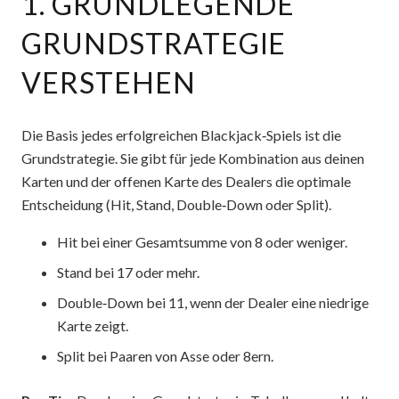
1. GRUNDLEGENDE
GRUNDSTRATEGIE
VERSTEHEN
Die Basis jedes erfolgreichen Blackjack‑Spiels ist die
Grundstrategie. Sie gibt für jede Kombination aus deinen
Karten und der offenen Karte des Dealers die optimale
Entscheidung (Hit, Stand, Double‑Down oder Split).
Hit bei einer Gesamtsumme von 8 oder weniger.
Stand bei 17 oder mehr.
Double‑Down bei 11, wenn der Dealer eine niedrige
Karte zeigt.
Split bei Paaren von Asse oder 8ern.