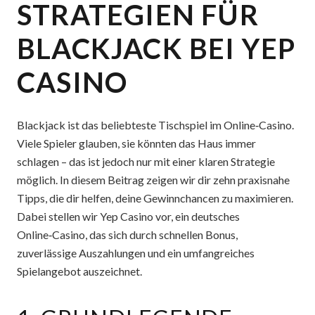
STRATEGIEN FÜR
BLACKJACK BEI YEP
CASINO
Blackjack ist das beliebteste Tischspiel im Online‑Casino.
Viele Spieler glauben, sie könnten das Haus immer
schlagen – das ist jedoch nur mit einer klaren Strategie
möglich. In diesem Beitrag zeigen wir dir zehn praxisnahe
Tipps, die dir helfen, deine Gewinnchancen zu maximieren.
Dabei stellen wir Yep Casino vor, ein deutsches
Online‑Casino, das sich durch schnellen Bonus,
zuverlässige Auszahlungen und ein umfangreiches
Spielangebot auszeichnet.