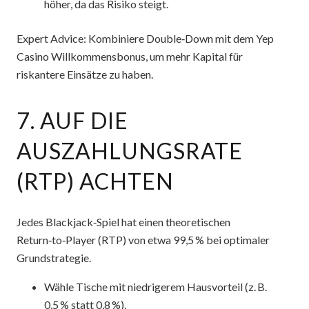
höher, da das Risiko steigt.
Expert Advice: Kombiniere Double‑Down mit dem Yep
Casino Willkommensbonus, um mehr Kapital für
riskantere Einsätze zu haben.
7. AUF DIE
AUSZAHLUNGSRATE
(RTP) ACHTEN
Jedes Blackjack‑Spiel hat einen theoretischen
Return‑to‑Player (RTP) von etwa 99,5 % bei optimaler
Grundstrategie.
Wähle Tische mit niedrigerem Hausvorteil (z. B.
0,5 % statt 0,8 %).