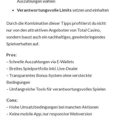
Auszahlungen wählen
Verantwortungsvolle Limits
setzen und einhalten
Durch die Kombination dieser Tipps profitierst du nicht
nur von den attraktiven Angeboten von Total Casino,
sondern baust auch ein nachhaltiges, gewinnbringendes
Spielverhalten auf.
Pros:
– Schnelle Auszahlungen via E‑Wallets
– Breites Spielportfolio inkl. Live‑Dealer
– Transparentes Bonus‑System ohne versteckte
Bedingungen
– Umfangreiche Tools für verantwortungsvolles Spielen
Cons:
– Hohe Umsatzbedingungen bei manchen Aktionen
– Keine mobile App, nur responsive Webversion