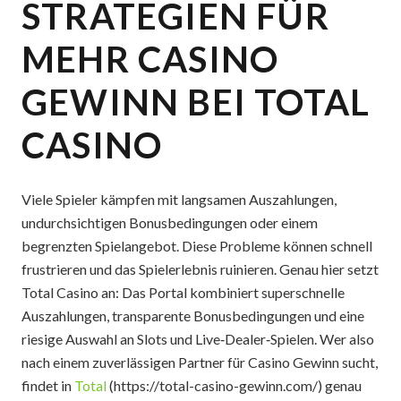
STRATEGIEN FÜR
MEHR CASINO
GEWINN BEI TOTAL
CASINO
Viele Spieler kämpfen mit langsamen Auszahlungen,
undurchsichtigen Bonusbedingungen oder einem
begrenzten Spielangebot. Diese Probleme können schnell
frustrieren und das Spielerlebnis ruinieren. Genau hier setzt
Total Casino an: Das Portal kombiniert superschnelle
Auszahlungen, transparente Bonusbedingungen und eine
riesige Auswahl an Slots und Live‑Dealer‑Spielen. Wer also
nach einem zuverlässigen Partner für Casino Gewinn sucht,
findet in
Total
(https://total-casino-gewinn.com/) genau