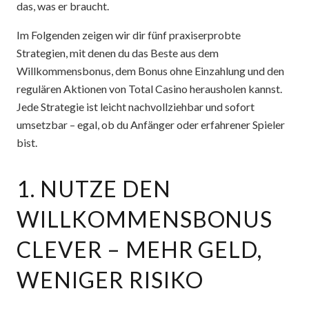
das, was er braucht.
Im Folgenden zeigen wir dir fünf praxiserprobte
Strategien, mit denen du das Beste aus dem
Willkommensbonus, dem Bonus ohne Einzahlung und den
regulären Aktionen von Total Casino herausholen kannst.
Jede Strategie ist leicht nachvollziehbar und sofort
umsetzbar – egal, ob du Anfänger oder erfahrener Spieler
bist.
1. NUTZE DEN
WILLKOMMENSBONUS
CLEVER – MEHR GELD,
WENIGER RISIKO