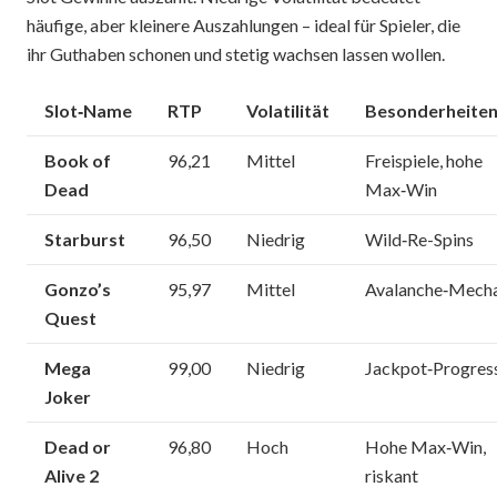
häufige, aber kleinere Auszahlungen – ideal für Spieler, die
ihr Guthaben schonen und stetig wachsen lassen wollen.
Slot‑Name
RTP
Volatilität
Besonderheite
Book of
96,21
Mittel
Freispiele, hohe
Dead
Max‑Win
Starburst
96,50
Niedrig
Wild‑Re-Spins
Gonzo’s
95,97
Mittel
Avalanche‑Mech
Quest
Mega
99,00
Niedrig
Jackpot‑Progres
Joker
Dead or
96,80
Hoch
Hohe Max‑Win,
Alive 2
riskant