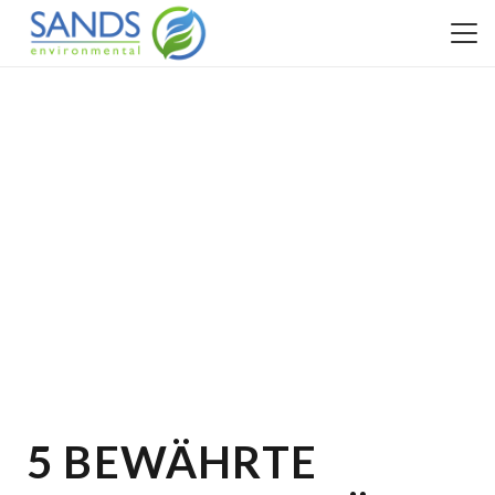
5 BEWÄHRTE