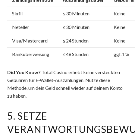
Skrill
≤ 30 Minuten
Keine
Neteller
≤ 30 Minuten
Keine
Visa/Mastercard
≤ 24 Stunden
Keine
Banküberweisung
≤ 48 Stunden
ggf. 1 %
Did You Know?
Total Casino erhebt keine versteckten
Gebühren für E‑Wallet‑Auszahlungen. Nutze diese
Methode, um dein Geld schnell wieder auf deinem Konto
zu haben.
5. SETZE
VERANTWORTUNGSBEWU