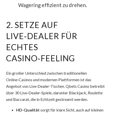
Wagering effizient zu drehen.
2. SETZE AUF
LIVE‑DEALER FÜR
ECHTES
CASINO‑FEELING
Ein großer Unterschied zwischen traditionellen
Online‑Casinos und modernen Plattformen ist das
Angebot von Live‑Dealer‑Tischen. Qbets Casino betreibt
über 30 Live‑Dealer‑Spiele, darunter Blackjack, Roulette
und Baccarat, die in Echtzeit gestreamt werden.
HD-Qualität
sorgt für klare Sicht, auch auf kleinen