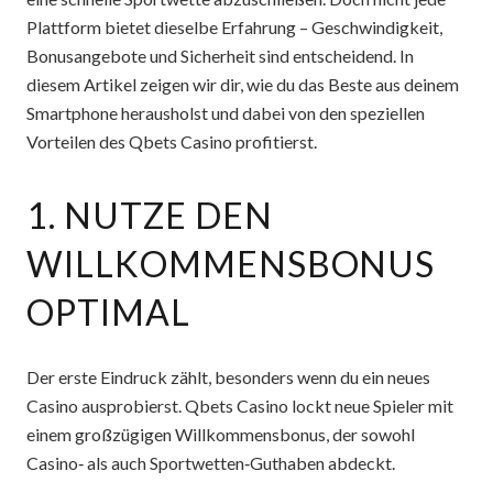
Plattform bietet dieselbe Erfahrung – Geschwindigkeit,
Bonusangebote und Sicherheit sind entscheidend. In
diesem Artikel zeigen wir dir, wie du das Beste aus deinem
Smartphone herausholst und dabei von den speziellen
Vorteilen des Qbets Casino profitierst.
1. NUTZE DEN
WILLKOMMENSBONUS
OPTIMAL
Der erste Eindruck zählt, besonders wenn du ein neues
Casino ausprobierst. Qbets Casino lockt neue Spieler mit
einem großzügigen Willkommensbonus, der sowohl
Casino‑ als auch Sportwetten‑Guthaben abdeckt.