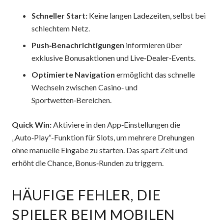
Schneller Start:
Keine langen Ladezeiten, selbst bei
schlechtem Netz.
Push‑Benachrichtigungen
informieren über
exklusive Bonusaktionen und Live‑Dealer‑Events.
Optimierte Navigation
ermöglicht das schnelle
Wechseln zwischen Casino‑ und
Sportwetten‑Bereichen.
Quick Win:
Aktiviere in den App‑Einstellungen die
„Auto‑Play“-Funktion für Slots, um mehrere Drehungen
ohne manuelle Eingabe zu starten. Das spart Zeit und
erhöht die Chance, Bonus‑Runden zu triggern.
HÄUFIGE FEHLER, DIE
SPIELER BEIM MOBILEN