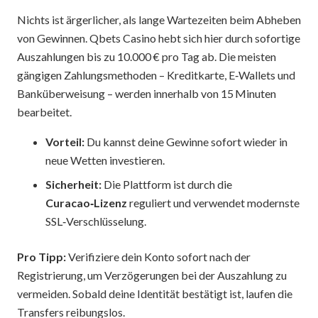
Nichts ist ärgerlicher, als lange Wartezeiten beim Abheben
von Gewinnen. Qbets Casino hebt sich hier durch sofortige
Auszahlungen bis zu 10.000 € pro Tag ab. Die meisten
gängigen Zahlungsmethoden – Kreditkarte, E‑Wallets und
Banküberweisung – werden innerhalb von 15 Minuten
bearbeitet.
Vorteil:
Du kannst deine Gewinne sofort wieder in
neue Wetten investieren.
Sicherheit:
Die Plattform ist durch die
Curacao‑Lizenz
reguliert und verwendet modernste
SSL‑Verschlüsselung.
Pro Tipp:
Verifiziere dein Konto sofort nach der
Registrierung, um Verzögerungen bei der Auszahlung zu
vermeiden. Sobald deine Identität bestätigt ist, laufen die
Transfers reibungslos.