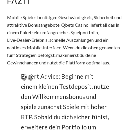
FAZIT
Mobile Spieler benötigen Geschwindigkeit, Sicherheit und
attraktive Bonusangebote. Qbets Casino liefert all das in
einem Paket: ein umfangreiches Spielportfolio,
Live‑Dealer‑Erlebnis, schnelle Auszahlungen und ein
nahtloses Mobile‑Interface. Wenn du die oben genannten
fünf Strategien befolgst, maximierst du deine
Gewinnchancen und nutzt die Plattform optimal aus.
Expert Advice: Beginne mit
einem kleinen Testdeposit, nutze
den Willkommensbonus und
spiele zunächst Spiele mit hoher
RTP. Sobald du dich sicher fühlst,
erweitere dein Portfolio um