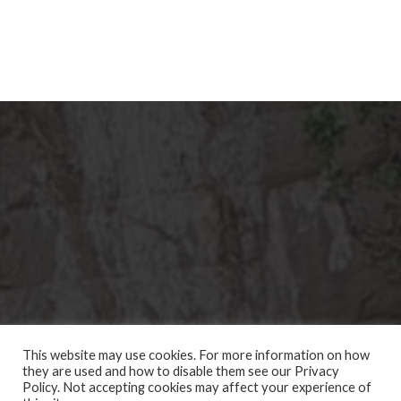
This website may use cookies. For more information on how
they are used and how to disable them see our Privacy
CONTACTS
Policy. Not accepting cookies may affect your experience of