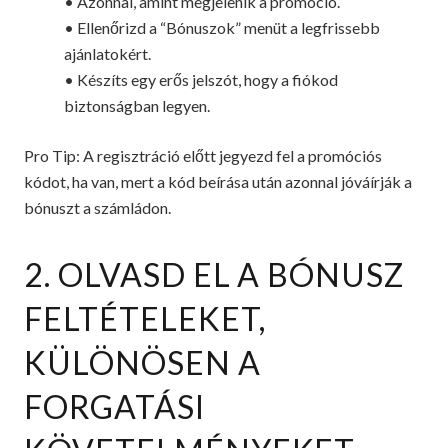
• Azonnal, amint megjelenik a promóció.
• Ellenőrizd a “Bónuszok” menüt a legfrissebb
ajánlatokért.
• Készíts egy erős jelszót, hogy a fiókod
biztonságban legyen.
Pro Tip: A regisztráció előtt jegyezd fel a promóciós
kódot, ha van, mert a kód beírása után azonnal jóváírják a
bónuszt a számládon.
2. OLVASD EL A BÓNUSZ
FELTÉTELEKET,
KÜLÖNÖSEN A
FORGATÁSI