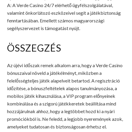
A: A Verde Casino 24/7 elérhető ügyfélszolgálatával,
valamint önkorlátozó eszközeivel segít a játékbiztonság
fenntartásában. Emellett számos magyarországi
segélyszervezet is támogatást nyújt.
ÖSSZEGZÉS
Az újévi időszak remek alkalom arra, hogy a Verde Casino
bónuszaival növeld a játékélményt, miközben a
felelősségteljes játék alapelveit betartod. A regisztráció
időzítése, a bónuszfeltételek alapos tanulmányozása, a
mobilos játék kihasználása, a VIP program előnyeinek
kombinálása és a szigorú játékkeretek beállítása mind
hozzájárulnak ahhoz, hogy a legtöbbet hozd ki a nyári
promóciókból is. Ne feledd, a legjobb nyeremények azok,
amelyeket tudatosan és biztonságosan érhetsz el.