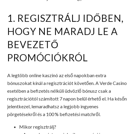
1. REGISZTRÁLJ IDŐBEN,
HOGY NE MARADJ LE A
BEVEZETŐ
PROMÓCIÓKRÓL
A legtöbb online kaszinó az első napokban extra
bónuszokat kínál a regisztrációt követően. A Verde Casino
esetében a befizetés nélküli üdvözlő bónusz csak a
regisztrációtól számított 7 napon belül érhető el. Ha későn
jelentkezel, lemaradhatsz a legjobb ingyenes
pörgetésekről és a 100 % befizetési matchről.
Mikor regisztrálj?