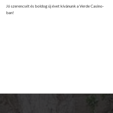
Jó szerencsét és boldog új évet kívánunk a Verde Casino-
ban!