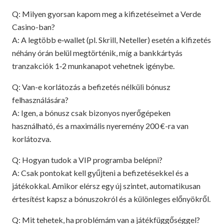
Q: Milyen gyorsan kapom meg a kifizetéseimet a Verde
Casino-ban?
A: A legtöbb e‑wallet (pl. Skrill, Neteller) esetén a kifizetés
néhány órán belül megtörténik, míg a bankkártyás
tranzakciók 1‑2 munkanapot vehetnek igénybe.
Q: Van-e korlátozás a befizetés nélküli bónusz
felhasználására?
A: Igen, a bónusz csak bizonyos nyerőgépeken
használható, és a maximális nyeremény 200 €-ra van
korlátozva.
Q: Hogyan tudok a VIP programba belépni?
A: Csak pontokat kell gyűjteni a befizetésekkel és a
játékokkal. Amikor elérsz egy új szintet, automatikusan
értesítést kapsz a bónuszokról és a különleges előnyökről.
Q: Mit tehetek, ha problémám van a játékfüggőséggel?