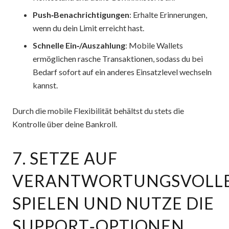
Push‑Benachrichtigungen
: Erhalte Erinnerungen,
wenn du dein Limit erreicht hast.
Schnelle Ein‑/Auszahlung
: Mobile Wallets
ermöglichen rasche Transaktionen, sodass du bei
Bedarf sofort auf ein anderes Einsatzlevel wechseln
kannst.
Durch die mobile Flexibilität behältst du stets die
Kontrolle über deine Bankroll.
7. SETZE AUF
VERANTWORTUNGSVOLL
SPIELEN UND NUTZE DIE
SUPPORT‑OPTIONEN