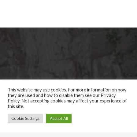
This website may use cookies. For more information on how
they are used and how to disable them see our Privacy
Policy. Not accepting cookies may affect your experience of
this site.
Cookie Settings
Accept All
CONTACTS