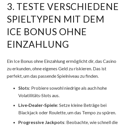
3. TESTE VERSCHIEDENE
SPIELTYPEN MIT DEM
ICE BONUS OHNE
EINZAHLUNG
Ein Ice Bonus ohne Einzahlung ermöglicht dir, das Casino
zu erkunden, ohne eigenes Geld zu riskieren. Das ist
perfekt, um das passende Spielniveau zu finden.
Slots
: Probiere sowohl niedrige als auch hohe
Volatilitäts‑Slots aus.
Live‑Dealer‑Spiele
: Setze kleine Beträge bei
Blackjack oder Roulette, um das Tempo zu spüren.
Progressive Jackpots
: Beobachte, wie schnell die