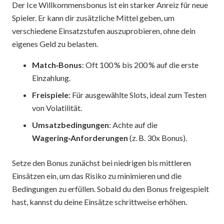
Der Ice Willkommensbonus ist ein starker Anreiz für neue
Spieler. Er kann dir zusätzliche Mittel geben, um
verschiedene Einsatzstufen auszuprobieren, ohne dein
eigenes Geld zu belasten.
Match‑Bonus
: Oft 100 % bis 200 % auf die erste
Einzahlung.
Freispiele
: Für ausgewählte Slots, ideal zum Testen
von Volatilität.
Umsatzbedingungen
: Achte auf die
Wagering‑Anforderungen
(z. B. 30x Bonus).
Setze den Bonus zunächst bei niedrigen bis mittleren
Einsätzen ein, um das Risiko zu minimieren und die
Bedingungen zu erfüllen. Sobald du den Bonus freigespielt
hast, kannst du deine Einsätze schrittweise erhöhen.