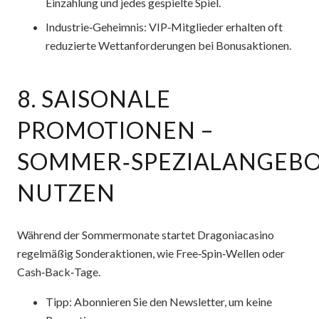
Einzahlung und jedes gespielte Spiel.
Industrie‑Geheimnis: VIP‑Mitglieder erhalten oft
reduzierte Wettanforderungen bei Bonusaktionen.
8. SAISONALE
PROMOTIONEN –
SOMMER‑SPEZIALANGEB
NUTZEN
Während der Sommermonate startet Dragoniacasino
regelmäßig Sonderaktionen, wie Free‑Spin‑Wellen oder
Cash‑Back‑Tage.
Tipp: Abonnieren Sie den Newsletter, um keine