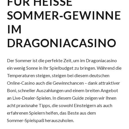
FÜR HEISSE S
OMMER‑GEWINNE I
M D
RAGONIACASINO
Der Sommer ist die perfekte Zeit, um im Dragoniacasino
ein wenig Sonne in Ihr Spielbudget zu bringen. Während die
Temperaturen steigen, steigen bei diesem deutschen
Online‑Casino auch die Gewinnchancen – dank attraktiver
Boni, schneller Auszahlungen und einem breiten Angebot
an Live‑Dealer‑Spielen. In diesem Guide zeigen wir Ihnen
acht praxisnahe Tipps, die sowohl Einsteigern als auch
erfahrenen Spielern helfen, das Beste aus dem
Sommer‑Spielspaß herauszuholen.