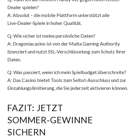
Dealer spielen?
A: Absolut – die mobile Plattform unterstützt alle
Live‑Dealer‑Spiele in hoher Qualität.
Q: Wie sicher ist meine persönliche Daten?
A: Dragoniacasino ist von der Malta Gaming Authority
lizenziert und nutzt SSL‑Verschlüsselung zum Schutz Ihrer
Daten.
Q: Was passiert, wenn ich mein Spielbudget überschreite?
A: Das Casino bietet Tools zum Selbst‑Ausschluss und zur
Einzahlungslimitierung, die Sie jederzeit aktivieren können.
FAZIT: JETZT
SOMMER‑GEWINNE
SICHERN