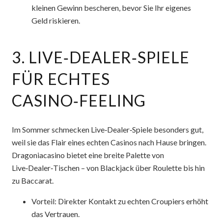
kleinen Gewinn bescheren, bevor Sie Ihr eigenes
Geld riskieren.
3. LIVE‑DEALER‑SPIELE
FÜR ECHTES
CASINO‑FEELING
Im Sommer schmecken Live‑Dealer‑Spiele besonders gut,
weil sie das Flair eines echten Casinos nach Hause bringen.
Dragoniacasino bietet eine breite Palette von
Live‑Dealer‑Tischen – von Blackjack über Roulette bis hin
zu Baccarat.
Vorteil: Direkter Kontakt zu echten Croupiers erhöht
das Vertrauen.