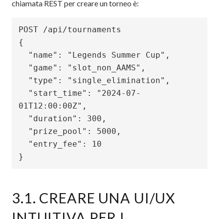
chiamata REST per creare un torneo è:
POST /api/tournaments

{

  "name": "Legends Summer Cup",

  "game": "slot_non_AAMS",

  "type": "single_elimination",

  "start_time": "2024-07-
01T12:00:00Z",

  "duration": 300,

  "prize_pool": 5000,

  "entry_fee": 10

3.1. CREARE UNA UI/UX
INTUITIVA PER I