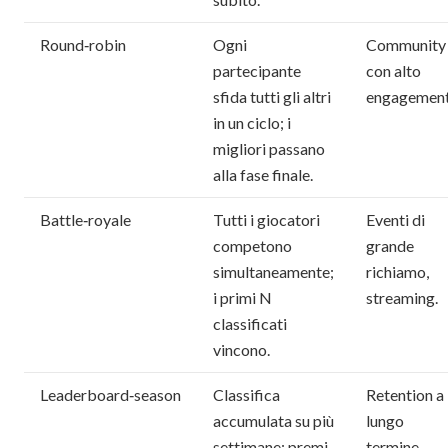
Round‑robin
Ogni
Community
partecipante
con alto
sfida tutti gli altri
engagement
in un ciclo; i
migliori passano
alla fase finale.
Battle‑royale
Tutti i giocatori
Eventi di
competono
grande
simultaneamente;
richiamo,
i primi N
streaming.
classificati
vincono.
Leaderboard‑season
Classifica
Retention a
accumulata su più
lungo
settimane; premi
termine.