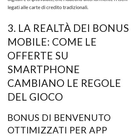
legati alle carte di credito tradizionali.
3. LA REALTÀ DEI BONUS
MOBILE: COME LE
OFFERTE SU
SMARTPHONE
CAMBIANO LE REGOLE
DEL GIOCO
BONUS DI BENVENUTO
OTTIMIZZATI PER APP