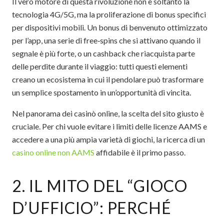
Il vero motore di questa rivoluzione non è soltanto la
tecnologia 4G/5G, ma la proliferazione di bonus specifici
per dispositivi mobili. Un bonus di benvenuto ottimizzato
per l’app, una serie di free‑spins che si attivano quando il
segnale è più forte, o un cashback che riacquista parte
delle perdite durante il viaggio: tutti questi elementi
creano un ecosistema in cui il pendolare può trasformare
un semplice spostamento in un’opportunità di vincita.
Nel panorama dei casinò online, la scelta del sito giusto è
cruciale. Per chi vuole evitare i limiti delle licenze AAMS e
accedere a una più ampia varietà di giochi, la ricerca di un
casino online non AAMS
affidabile è il primo passo.
2. IL MITO DEL “GIOCO
D’UFFICIO”: PERCHÉ