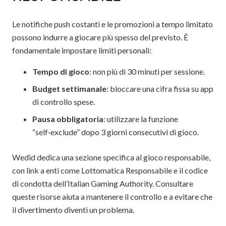
Le notifiche push costanti e le promozioni a tempo limitato
possono indurre a giocare più spesso del previsto. È
fondamentale impostare limiti personali:
Tempo di gioco
: non più di 30 minuti per sessione.
Budget settimanale
: bloccare una cifra fissa su app
di controllo spese.
Pausa obbligatoria
: utilizzare la funzione
“self‑exclude” dopo 3 giorni consecutivi di gioco.
Wedid dedica una sezione specifica al gioco responsabile,
con link a enti come Lottomatica Responsabile e il codice
di condotta dell’Italian Gaming Authority. Consultare
queste risorse aiuta a mantenere il controllo e a evitare che
il divertimento diventi un problema.