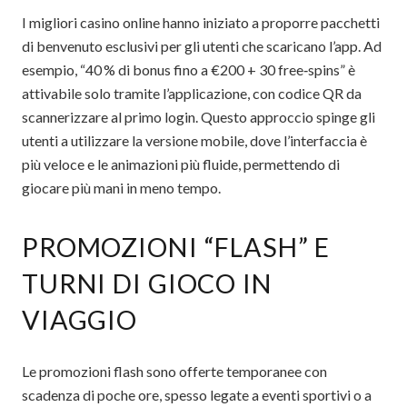
I migliori casino online hanno iniziato a proporre pacchetti
di benvenuto esclusivi per gli utenti che scaricano l’app. Ad
esempio, “40 % di bonus fino a €200 + 30 free‑spins” è
attivabile solo tramite l’applicazione, con codice QR da
scannerizzare al primo login. Questo approccio spinge gli
utenti a utilizzare la versione mobile, dove l’interfaccia è
più veloce e le animazioni più fluide, permettendo di
giocare più mani in meno tempo.
PROMOZIONI “FLASH” E
TURNI DI GIOCO IN
VIAGGIO
Le promozioni flash sono offerte temporanee con
scadenza di poche ore, spesso legate a eventi sportivi o a