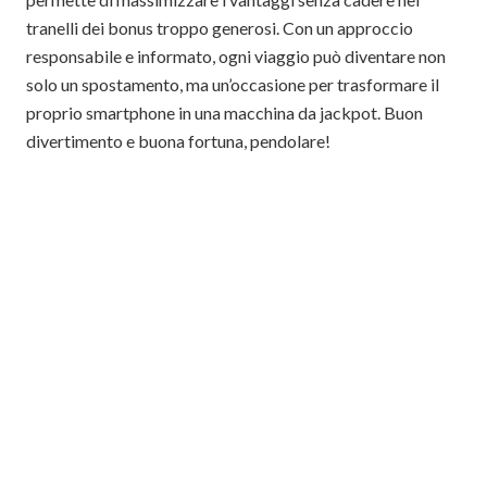
tranelli dei bonus troppo generosi. Con un approccio
responsabile e informato, ogni viaggio può diventare non
solo un spostamento, ma un’occasione per trasformare il
proprio smartphone in una macchina da jackpot. Buon
divertimento e buona fortuna, pendolare!