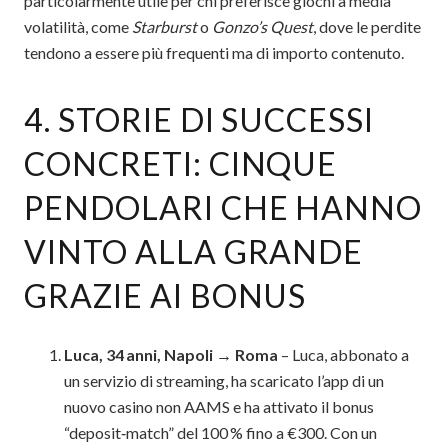
particolarmente utile per chi preferisce giochi a media
volatilità, come
Starburst
o
Gonzo’s Quest
, dove le perdite
tendono a essere più frequenti ma di importo contenuto.
4. STORIE DI SUCCESSI
CONCRETI: CINQUE
PENDOLARI CHE HANNO
VINTO ALLA GRANDE
GRAZIE AI BONUS
Luca, 34 anni, Napoli → Roma
– Luca, abbonato a
un servizio di streaming, ha scaricato l’app di un
nuovo casino non AAMS e ha attivato il bonus
“deposit‑match” del 100 % fino a €300. Con un