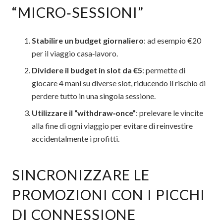
“MICRO‑SESSIONI”
Stabilire un budget giornaliero
: ad esempio €20
per il viaggio casa‑lavoro.
Dividere il budget in slot da €5
: permette di
giocare 4 mani su diverse slot, riducendo il rischio di
perdere tutto in una singola sessione.
Utilizzare il “withdraw‑once”
: prelevare le vincite
alla fine di ogni viaggio per evitare di reinvestire
accidentalmente i profitti.
SINCRONIZZARE LE
PROMOZIONI CON I PICCHI
DI CONNESSIONE