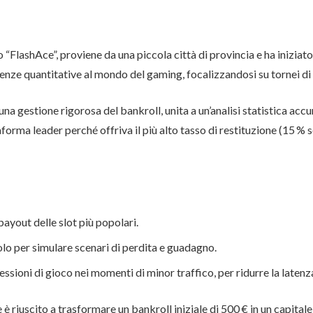
FlashAce”, proviene da una piccola città di provincia e ha iniziato
tenze quantitative al mondo del gaming, focalizzandosi su tornei di 
na gestione rigorosa del bankroll, unita a un’analisi statistica acc
rma leader perché offriva il più alto tasso di restituzione (15 % s
payout delle slot più popolari.
colo per simulare scenari di perdita e guadagno.
ssioni di gioco nei momenti di minor traffico, per ridurre la latenz
iuscito a trasformare un bankroll iniziale di 500 € in un capitale 