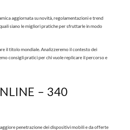
mica aggiornata su novità, regolamentazioni e trend
ali siano le migliori pratiche per sfruttarle in modo
re il titolo mondiale. Analizzeremo il contesto dei
emo consigli pratici per chi vuole replicare il percorso e
NLINE – 340
maggiore penetrazione dei dispositivi mobili e da offerte