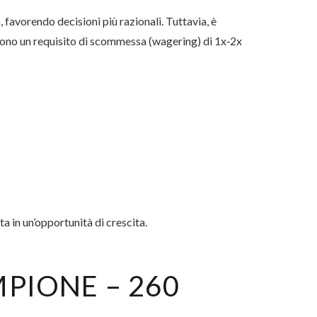
 favorendo decisioni più razionali. Tuttavia, è
gono un requisito di scommessa (wagering) di 1x‑2x
a in un’opportunità di crescita.
MPIONE – 260