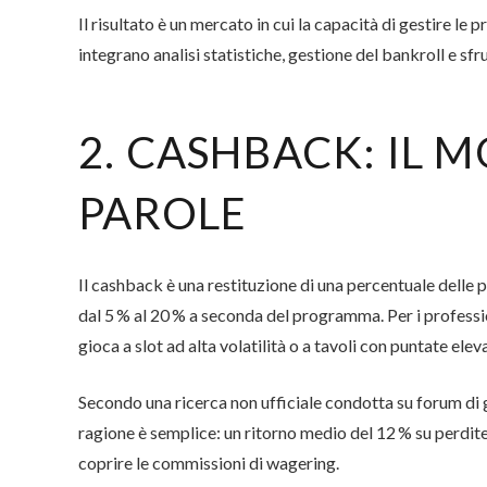
Il risultato è un mercato in cui la capacità di gestire l
integrano analisi statistiche, gestione del bankroll e sf
2. CASHBACK: IL 
PAROLE
Il cashback è una restituzione di una percentuale delle 
dal 5 % al 20 % a seconda del programma. Per i profession
gioca a slot ad alta volatilità o a tavoli con puntate elev
Secondo una ricerca non ufficiale condotta su forum di g
ragione è semplice: un ritorno medio del 12 % su perdit
coprire le commissioni di wagering.