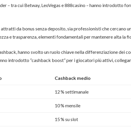
der – tra cui Betway, LeoVegas e 888casino – hanno introdotto forma
 attratti da bonus senza deposito, sia professionisti che cercano un
ezza e trasparenza, elementi fondamentali per mantenere alta la fid
cashback, hanno svolto un ruolo chiave nella differenziazione dei 
nno introdotto “cashback boost” per i giocatori più attivi, collegando
o
Cashback medio
12 % settimanale
10 % mensile
15 % su slot