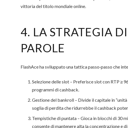
vittoria del titolo mondiale online.
4. LA STRATEGIA 
PAROLE
FlashAce ha sviluppato una tattica passo‑passo che integ
Selezione delle slot – Preferisce slot con RTP ≥ 9
programmi di cashback.
Gestione del bankroll – Divide il capitale in “unità
soglia di perdita che ridurrebbe il cashback poten
Tempistiche di puntata – Gioca in blocchi di 30 mi
consente di mantenere alta la concentrazione e di 