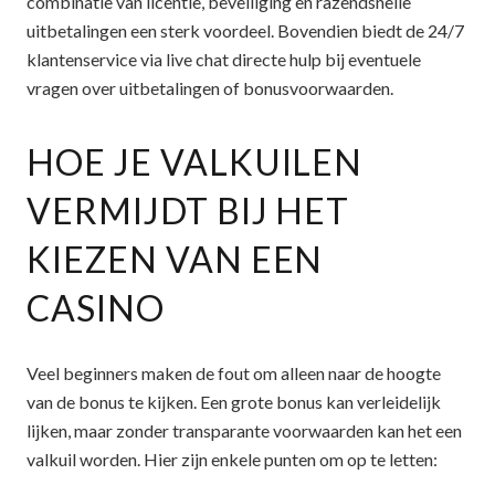
combinatie van licentie, beveiliging en razendsnelle
uitbetalingen een sterk voordeel. Bovendien biedt de 24/7
klantenservice via live chat directe hulp bij eventuele
vragen over uitbetalingen of bonusvoorwaarden.
HOE JE VALKUILEN
VERMIJDT BIJ HET
KIEZEN VAN EEN
CASINO
Veel beginners maken de fout om alleen naar de hoogte
van de bonus te kijken. Een grote bonus kan verleidelijk
lijken, maar zonder transparante voorwaarden kan het een
valkuil worden. Hier zijn enkele punten om op te letten: