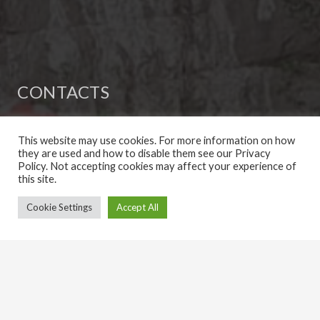
CONTACTS
Sandvilla Cottage, Sandside, Cockerham LA2 0EW
This website may use cookies. For more information on how
07545 240 403
they are used and how to disable them see our Privacy
Policy. Not accepting cookies may affect your experience of
info@sandsenvironmental.co.uk
this site.
Cookie Settings
Accept All
COMPANY INFO
Sands (Cockerham) Limited | Trading as Sands
Environmental.
Registered address:
Sandvilla Cottage, Sandside,