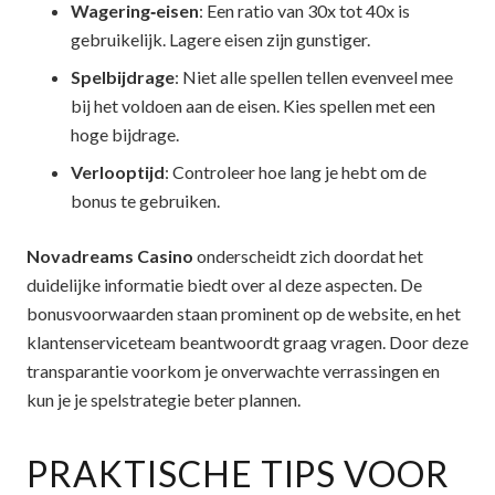
Wagering‑eisen
: Een ratio van 30x tot 40x is
gebruikelijk. Lagere eisen zijn gunstiger.
Spelbijdrage
: Niet alle spellen tellen evenveel mee
bij het voldoen aan de eisen. Kies spellen met een
hoge bijdrage.
Verlooptijd
: Controleer hoe lang je hebt om de
bonus te gebruiken.
Novadreams Casino
onderscheidt zich doordat het
duidelijke informatie biedt over al deze aspecten. De
bonusvoorwaarden staan prominent op de website, en het
klantenserviceteam beantwoordt graag vragen. Door deze
transparantie voorkom je onverwachte verrassingen en
kun je je spelstrategie beter plannen.
PRAKTISCHE TIPS VOOR