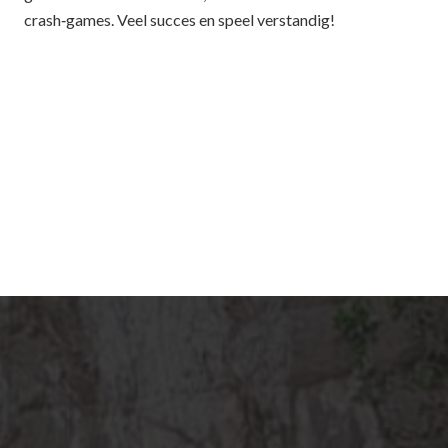
crash‑games. Veel succes en speel verstandig!