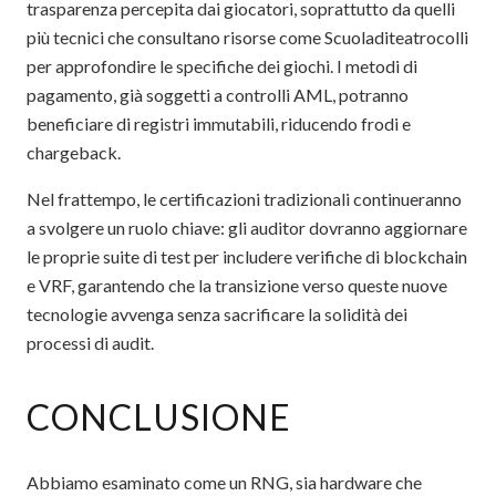
trasparenza percepita dai giocatori, soprattutto da quelli
più tecnici che consultano risorse come Scuoladiteatrocolli
per approfondire le specifiche dei giochi. I metodi di
pagamento, già soggetti a controlli AML, potranno
beneficiare di registri immutabili, riducendo frodi e
chargeback.
Nel frattempo, le certificazioni tradizionali continueranno
a svolgere un ruolo chiave: gli auditor dovranno aggiornare
le proprie suite di test per includere verifiche di blockchain
e VRF, garantendo che la transizione verso queste nuove
tecnologie avvenga senza sacrificare la solidità dei
processi di audit.
CONCLUSIONE
Abbiamo esaminato come un RNG, sia hardware che