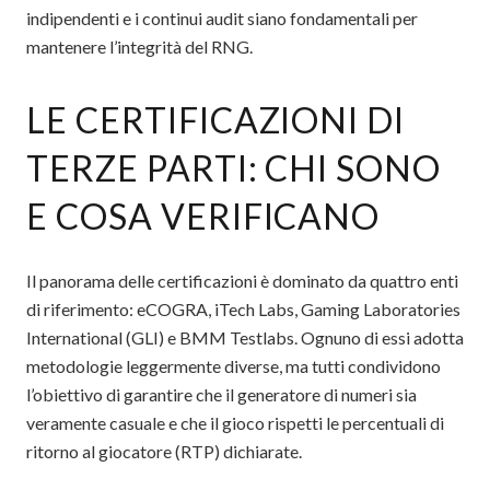
indipendenti e i continui audit siano fondamentali per
mantenere l’integrità del RNG.
LE CERTIFICAZIONI DI
TERZE PARTI: CHI SONO
E COSA VERIFICANO
Il panorama delle certificazioni è dominato da quattro enti
di riferimento: eCOGRA, iTech Labs, Gaming Laboratories
International (GLI) e BMM Testlabs. Ognuno di essi adotta
metodologie leggermente diverse, ma tutti condividono
l’obiettivo di garantire che il generatore di numeri sia
veramente casuale e che il gioco rispetti le percentuali di
ritorno al giocatore (RTP) dichiarate.