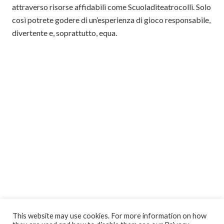
attraverso risorse affidabili come Scuoladiteatrocolli. Solo
così potrete godere di un’esperienza di gioco responsabile,
divertente e, soprattutto, equa.
This website may use cookies. For more information on how