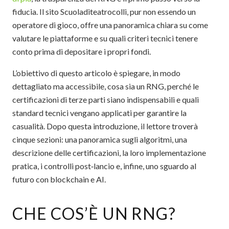
fiducia. Il sito Scuoladiteatrocolli, pur non essendo un
operatore di gioco, offre una panoramica chiara su come
valutare le piattaforme e su quali criteri tecnici tenere
conto prima di depositare i propri fondi.
L’obiettivo di questo articolo è spiegare, in modo
dettagliato ma accessibile, cosa sia un RNG, perché le
certificazioni di terze parti siano indispensabili e quali
standard tecnici vengano applicati per garantire la
casualità. Dopo questa introduzione, il lettore troverà
cinque sezioni: una panoramica sugli algoritmi, una
descrizione delle certificazioni, la loro implementazione
pratica, i controlli post‑lancio e, infine, uno sguardo al
futuro con blockchain e AI.
CHE COS’È UN RNG?