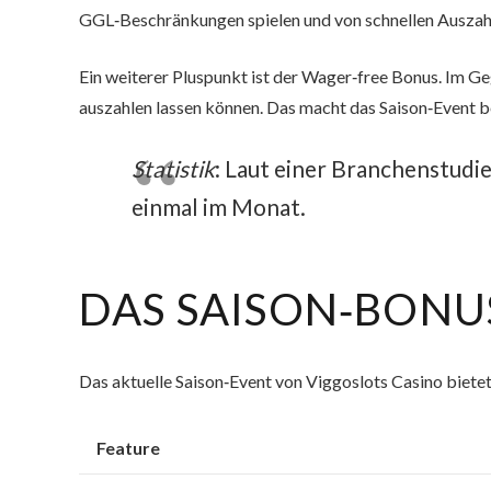
GGL‑Beschränkungen spielen und von schnellen Auszahl
Ein weiterer Pluspunkt ist der Wager‑free Bonus. Im 
auszahlen lassen können. Das macht das Saison‑Event be
Statistik
: Laut einer Branchenstud
einmal im Monat.
DAS SAISON‑BONUS
Das aktuelle Saison‑Event von Viggoslots Casino bie
Feature