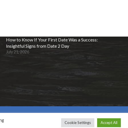
και τις Κριτικές Χρηστών
July 23, 2026
The Ultimate Guide to Finding Love as a Cypriot
Woman in the Modern Dating World
July 21, 2026
How to Know If Your First Date Was a Success:
Insightful Signs from Date 2 Day
July 21, 2026
ing
Cookie Settings
Accept All