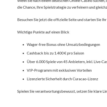
Wenn Sie nach einem deutschen Online‑Casino suchen, da
die Chance, Ihre Spielstrategie zu verfeinern und gleich
Besuchen Sie jetzt die offizielle Seite und starten Sie 
Wichtige Punkte auf einen Blick
Wager‑free Bonus ohne Umsatzbedingungen
Cashback bis zu 1.400 € pro Saison
Über 6.000 Spiele von 45 Anbietern, inkl. Live‑Ca
VIP‑Programm mit exklusiven Vorteilen
CONTACTS
Lizenzierte Sicherheit durch Curacao‑Lizenz
Sandvilla Cottage, Sandside, Cockerham LA2
Spielen Sie verantwortungsbewusst, setzen Sie klare Li
0EW
07545 240 403