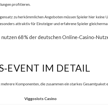
ungen profitieren.
Gegensatz zu herkömmlichen Angeboten müssen Spieler hier keine U
sonders attraktiv für Einsteiger und erfahrene Spieler gleicherma
ie nutzen 68 % der deutschen Online‑Casino‑Nut
‑EVENT IM DETAIL
tet mehrere Komponenten, die zusammen ein starkes Gesamtpaket 
Viggoslots Casino