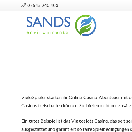
07545 240 403
Viele Spieler starten ihr Online‑Casino‑Abenteuer mit 
Casinos freischalten können. Sie bieten nicht nur zusätz
Ein gutes Beispiel ist das Viggoslots Casino, das seit 
ausgestattet und garantiert so faire Spielbedingungen 