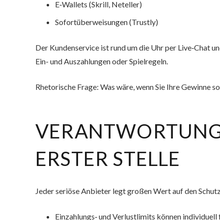
E‑Wallets (Skrill, Neteller)
Sofortüberweisungen (Trustly)
Der Kundenservice ist rund um die Uhr per Live‑Chat u
Ein- und Auszahlungen oder Spielregeln.
Rhetorische Frage: Was wäre, wenn Sie Ihre Gewinne so
VERANTWORTUNGSV
ERSTER STELLE
Jeder seriöse Anbieter legt großen Wert auf den Schutz
Einzahlungs‑ und Verlustlimits können individuell