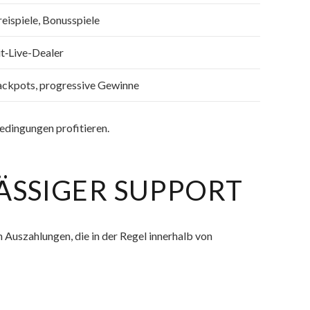
reispiele, Bonusspiele
t‑Live-Dealer
ckpots, progressive Gewinne
bedingungen profitieren.
ÄSSIGER SUPPORT
 Auszahlungen, die in der Regel innerhalb von