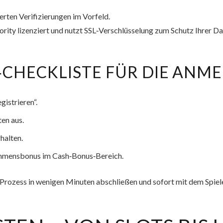
erten Verifizierungen im Vorfeld.
ority lizenziert und nutzt SSL‑Verschlüsselung zum Schutz Ihrer Da
‑CHECKLISTE FÜR DIE ANM
gistrieren“.
ten aus.
halten.
kommensbonus im Cash‑Bonus‑Bereich.
 Prozess in wenigen Minuten abschließen und sofort mit dem Spiel