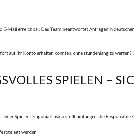
nd E‑Mail erreichbar. Das Team beantwortet Anfragen in deutscher
fort auf Ihr Konto erhalten könnten, ohne stundenlang zu warten?
OLLES SPIELEN – SI
 seiner Spieler. Dragonia Casino stellt umfangreiche Responsible
 festgelegt werden.