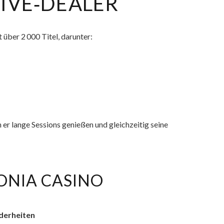
LIVE‑DEALER
 über 2 000 Titel, darunter:
 er lange Sessions genießen und gleichzeitig seine
ONIA CASINO
derheiten