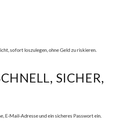
cht, sofort loszulegen, ohne Geld zu riskieren.
CHNELL, SICHER,
, E‑Mail‑Adresse und ein sicheres Passwort ein.