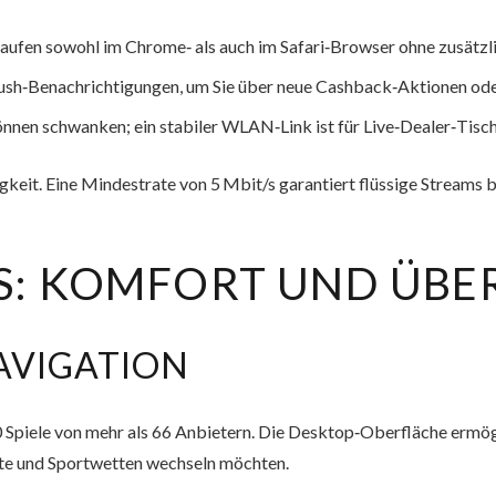
en sowohl im Chrome‑ als auch im Safari‑Browser ohne zusätzli
sh‑Benachrichtigungen, um Sie über neue Cashback‑Aktionen ode
en schwanken; ein stabiler WLAN‑Link ist für Live‑Dealer‑Tisc
keit. Eine Mindestrate von 5 Mbit/s garantiert flüssige Streams b
S: KOMFORT UND ÜBE
AVIGATION
 Spiele von mehr als 66 Anbietern. Die Desktop‑Oberfläche ermög
ette und Sportwetten wechseln möchten.