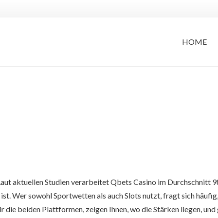
HOME
aut aktuellen Studien verarbeitet Qbets Casino im Durchschnitt 98
 ist. Wer sowohl Sportwetten als auch Slots nutzt, fragt sich häuf
ir die beiden Plattformen, zeigen Ihnen, wo die Stärken liegen, un