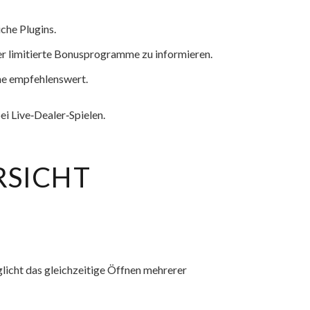
che Plugins.
r limitierte Bonusprogramme zu informieren.
he empfehlenswert.
ei Live‑Dealer‑Spielen.
RSICHT
licht das gleichzeitige Öffnen mehrerer