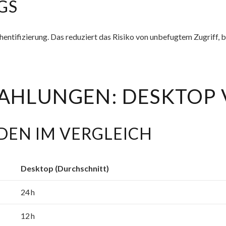
GS
entifizierung. Das reduziert das Risiko von unbefugtem Zugriff, 
AHLUNGEN: DESKTOP V
EN IM VERGLEICH
Desktop (Durchschnitt)
24 h
12 h