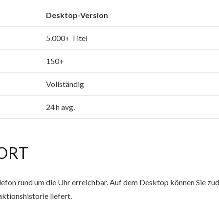
Desktop-Version
5.000+ Titel
150+
Vollständig
24 h avg.
ORT
lefon rund um die Uhr erreichbar. Auf dem Desktop können Sie zu
tionshistorie liefert.