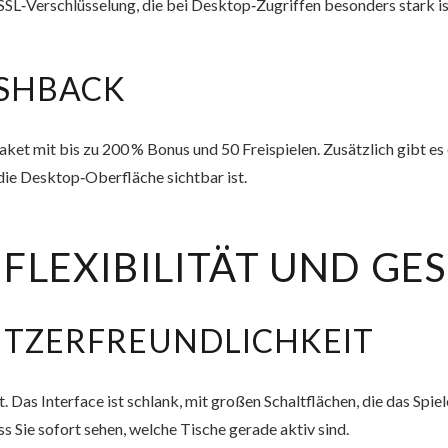
SSL‑Verschlüsselung, die bei Desktop‑Zugriffen besonders stark i
SHBACK
ket mit bis zu 200 % Bonus und 50 Freispielen. Zusätzlich gibt 
die Desktop‑Oberfläche sichtbar ist.
 FLEXIBILITÄT UND G
UTZERFREUNDLICHKEIT
 Das Interface ist schlank, mit großen Schaltflächen, die das Spie
s Sie sofort sehen, welche Tische gerade aktiv sind.