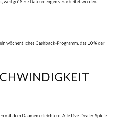
st, weil größere Datenmengen verarbeitet werden.
es ein wöchentliches Cashback‑Programm, das 10 % der
ESCHWINDIGKEIT
len mit dem Daumen erleichtern. Alle Live‑Dealer‑Spiele