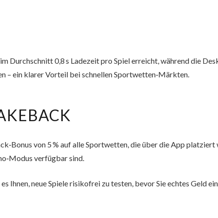
 Durchschnitt 0,8 s Ladezeit pro Spiel erreicht, während die Desk
n – ein klarer Vorteil bei schnellen Sportwetten‑Märkten.
AKEBACK
k‑Bonus von 5 % auf alle Sportwetten, die über die App platziert 
emo‑Modus verfügbar sind.
Ihnen, neue Spiele risikofrei zu testen, bevor Sie echtes Geld ei