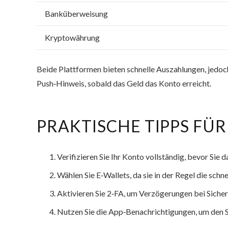
Banküberweisung
Kryptowährung
Beide Plattformen bieten schnelle Auszahlungen, jedoch
Push‑Hinweis, sobald das Geld das Konto erreicht.
PRAKTISCHE TIPPS FÜ
Verifizieren Sie Ihr Konto vollständig, bevor Sie d
Wählen Sie E‑Wallets, da sie in der Regel die sch
Aktivieren Sie 2‑FA, um Verzögerungen bei Siche
Nutzen Sie die App‑Benachrichtigungen, um den St