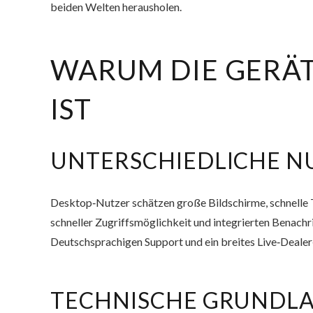
beiden Welten herausholen.
WARUM DIE GERÄT
IST
UNTERSCHIEDLICHE N
Desktop‑Nutzer schätzen große Bildschirme, schnelle Ta
schneller Zugriffsmöglichkeit und integrierten Benach
Deutschsprachigen Support und ein breites Live‑Dealer
TECHNISCHE GRUNDL