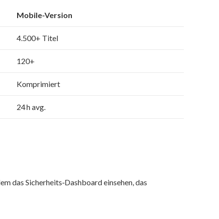
Mobile-Version
4.500+ Titel
120+
Komprimiert
24 h avg.
dem das Sicherheits‑Dashboard einsehen, das