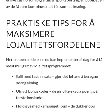
av de få som kombinerer alt i én sømløs løsning.
PRAKTISKE TIPS FOR Å
MAKSIMERE
LOJALITETSFORDELENE
Her er noen enkle trinn du kan implementere i dag for å få
mest mulig ut av lojalitetsprogrammet:
Spill med fast innsats – gjør det lettere å beregne
poengøkning.
Utnytt bonuskoder – de gir ofte ekstra poeng på
første innskudd.
Hold øye med kampanjetilbud – de dukker opp