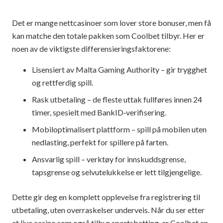
Det er mange nettcasinoer som lover store bonuser, men få
kan matche den totale pakken som Coolbet tilbyr. Her er
noen av de viktigste differensieringsfaktorene:
Lisensiert av Malta Gaming Authority – gir trygghet
og rettferdig spill.
Rask utbetaling – de fleste uttak fullføres innen 24
timer, spesielt med BankID‑verifisering.
Mobiloptimalisert plattform – spill på mobilen uten
nedlasting, perfekt for spillere på farten.
Ansvarlig spill – verktøy for innskuddsgrense,
tapsgrense og selvutelukkelse er lett tilgjengelige.
Dette gir deg en komplett opplevelse fra registrering til
utbetaling, uten overraskelser underveis. Når du ser etter
et live casino som også tilbyr sportsbetting, er Coolbet en