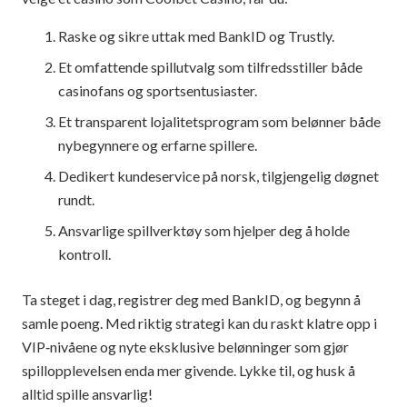
Raske og sikre uttak med BankID og Trustly.
Et omfattende spillutvalg som tilfredsstiller både
casinofans og sportsentusiaster.
Et transparent lojalitetsprogram som belønner både
nybegynnere og erfarne spillere.
Dedikert kundeservice på norsk, tilgjengelig døgnet
rundt.
Ansvarlige spillverktøy som hjelper deg å holde
kontroll.
Ta steget i dag, registrer deg med BankID, og begynn å
samle poeng. Med riktig strategi kan du raskt klatre opp i
VIP‑nivåene og nyte eksklusive belønninger som gjør
spillopplevelsen enda mer givende. Lykke til, og husk å
alltid spille ansvarlig!