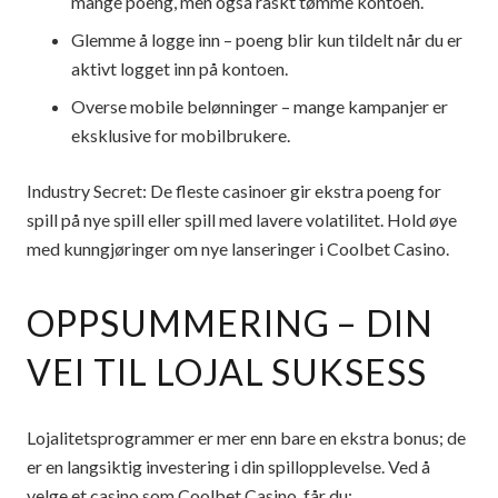
mange poeng, men også raskt tømme kontoen.
Glemme å logge inn – poeng blir kun tildelt når du er
aktivt logget inn på kontoen.
Overse mobile belønninger – mange kampanjer er
eksklusive for mobilbrukere.
Industry Secret: De fleste casinoer gir ekstra poeng for
spill på nye spill eller spill med lavere volatilitet. Hold øye
med kunngjøringer om nye lanseringer i Coolbet Casino.
OPPSUMMERING – DIN
VEI TIL LOJAL SUKSESS
Lojalitetsprogrammer er mer enn bare en ekstra bonus; de
er en langsiktig investering i din spillopplevelse. Ved å
velge et casino som Coolbet Casino, får du: