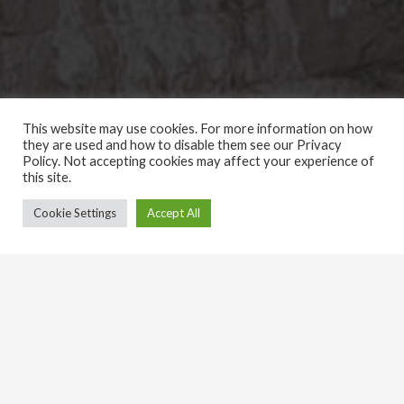
CONTACTS
This website may use cookies. For more information on how
they are used and how to disable them see our Privacy
Sandvilla Cottage, Sandside, Cockerham LA2 0EW
Policy. Not accepting cookies may affect your experience of
this site.
07545 240 403
Cookie Settings
Accept All
info@sandsenvironmental.co.uk
COMPANY INFO
Sands (Cockerham) Limited | Trading as Sands
Environmental.
Registered address:
Sandvilla Cottage, Sandside,