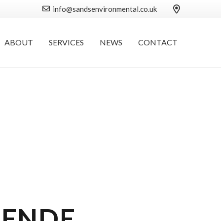
info@sandsenvironmental.co.uk
ABOUT
SERVICES
NEWS
CONTACT
SENDE