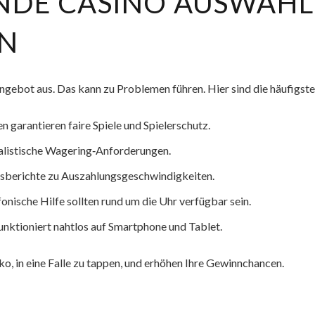
ENDE CASINO AUSWÄHL
EN
ngebot aus. Das kann zu Problemen führen. Hier sind die häufigste
n garantieren faire Spiele und Spielerschutz.
ealistische Wagering‑Anforderungen.
gsberichte zu Auszahlungsgeschwindigkeiten.
fonische Hilfe sollten rund um die Uhr verfügbar sein.
unktioniert nahtlos auf Smartphone und Tablet.
ko, in eine Falle zu tappen, und erhöhen Ihre Gewinnchancen.