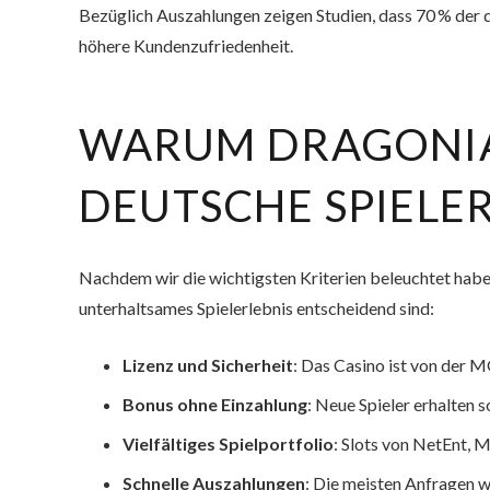
Bezüglich Auszahlungen zeigen Studien, dass 70 % der d
höhere Kundenzufriedenheit.
WARUM DRAGONIA 
DEUTSCHE SPIELER
Nachdem wir die wichtigsten Kriterien beleuchtet haben, 
unterhaltsames Spielerlebnis entscheidend sind:
Lizenz und Sicherheit
: Das Casino ist von der 
Bonus ohne Einzahlung
: Neue Spieler erhalten s
Vielfältiges Spielportfolio
: Slots von NetEnt, 
Schnelle Auszahlungen
: Die meisten Anfragen w