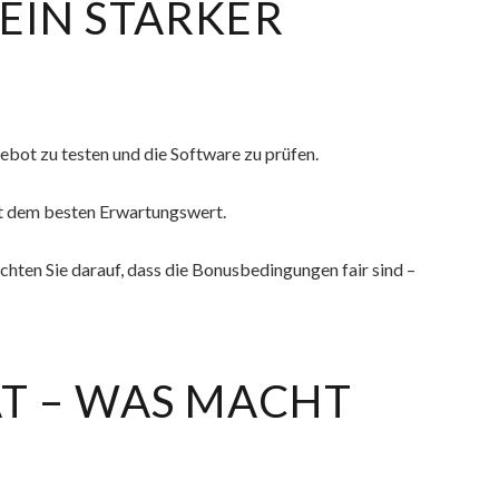
EIN STARKER
gebot zu testen und die Software zu prüfen.
mit dem besten Erwartungswert.
chten Sie darauf, dass die Bonusbedingungen fair sind –
T – WAS MACHT