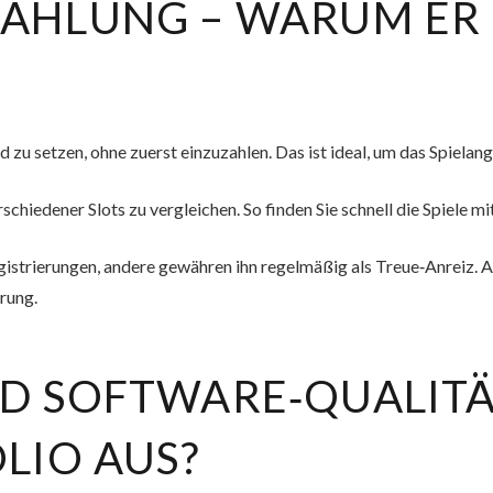
AHLUNG – WARUM ER 
 zu setzen, ohne zuerst einzuzahlen. Das ist ideal, um das Spielan
hiedener Slots zu vergleichen. So finden Sie schnell die Spiele 
gistrierungen, andere gewähren ihn regelmäßig als Treue‑Anreiz. A
rung.
D SOFTWARE‑QUALITÄ
LIO AUS?