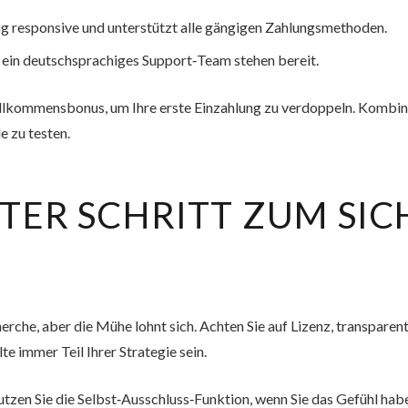
ndig responsive und unterstützt alle gängigen Zahlungsmethoden.
 ein deutschsprachiges Support‑Team stehen bereit.
Willkommensbonus, um Ihre erste Einzahlung zu verdoppeln. Kombin
e zu testen.
STER SCHRITT ZUM SI
herche, aber die Mühe lohnt sich. Achten Sie auf Lizenz, transpar
e immer Teil Ihrer Strategie sein.
COMPANY INFO
tzen Sie die Selbst‑Ausschluss‑Funktion, wenn Sie das Gefühl haben