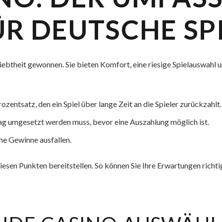
ÜR DEUTSCHE SP
ebtheit gewonnen. Sie bieten Komfort, eine riesige Spielauswahl und
rozentsatz, den ein Spiel über lange Zeit an die Spieler zurückzahlt.
ag umgesetzt werden muss, bevor eine Auszahlung möglich ist.
öhe Gewinne ausfallen.
diesen Punkten bereitstellen. So können Sie Ihre Erwartungen ric