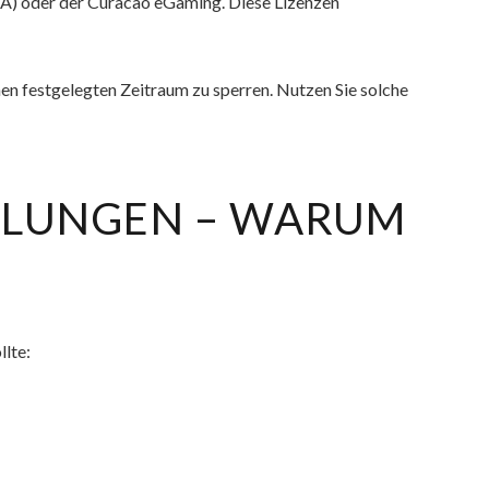
A) oder der Curacao eGaming. Diese Lizenzen
inen festgelegten Zeitraum zu sperren. Nutzen Sie solche
HLUNGEN – WARUM
llte: