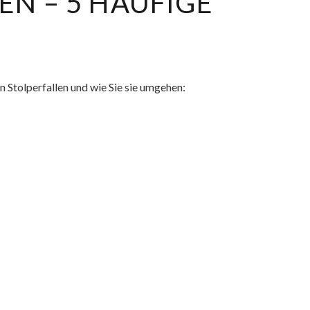
EN – 5 HÄUFIGE
n Stolperfallen und wie Sie sie umgehen: