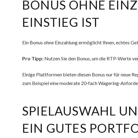
BONUS OHNE EINZ
EINSTIEG IST
Ein Bonus ohne Einzahlung ermöglicht Ihnen, echtes Geld
Pro Tipp:
Nutzen Sie den Bonus, um die RTP‑Werte versc
Einige Plattformen bieten diesen Bonus nur für neue Re
zum Beispiel eine moderate 20‑fach Wagering‑Anforde
SPIELAUSWAHL UN
EIN GUTES PORTFO