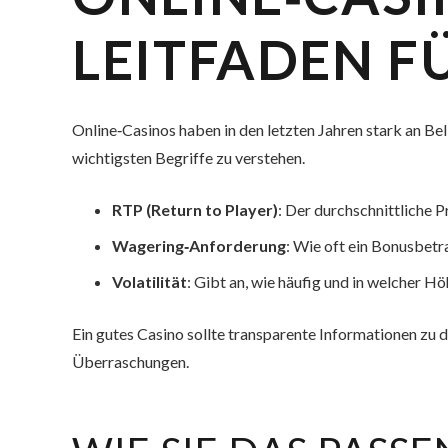
LEITFADEN F
Online‑Casinos haben in den letzten Jahren stark an Beli
wichtigsten Begriffe zu verstehen.
RTP (Return to Player)
: Der durchschnittliche P
Wagering‑Anforderung
: Wie oft ein Bonusbetr
Volatilität
: Gibt an, wie häufig und in welcher H
Ein gutes Casino sollte transparente Informationen zu 
Überraschungen.