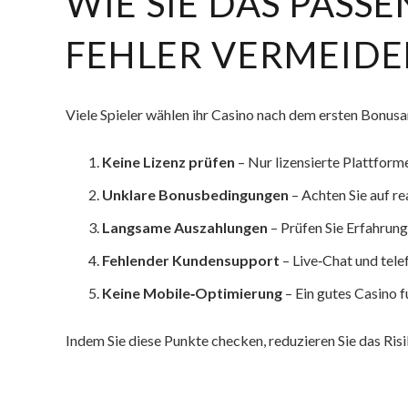
WIE SIE DAS PASS
FEHLER VERMEID
Viele Spieler wählen ihr Casino nach dem ersten Bonusa
Keine Lizenz prüfen
– Nur lizensierte Plattforme
Unklare Bonusbedingungen
– Achten Sie auf r
Langsame Auszahlungen
– Prüfen Sie Erfahrun
Fehlender Kundensupport
– Live‑Chat und tele
Keine Mobile‑Optimierung
– Ein gutes Casino f
Indem Sie diese Punkte checken, reduzieren Sie das Risi