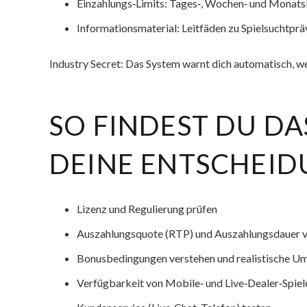
Einzahlungs‑Limits: Tages‑, Wochen‑ und Monatslimi
Informationsmaterial: Leitfäden zu Spielsuchtprä
Industry Secret: Das System warnt dich automatisch, wen
SO FINDEST DU DA
DEINE ENTSCHEI
Lizenz und Regulierung prüfen
Auszahlungsquote (RTP) und Auszahlungsdauer v
Bonusbedingungen verstehen und realistische 
Verfügbarkeit von Mobile‑ und Live‑Dealer‑Spiele