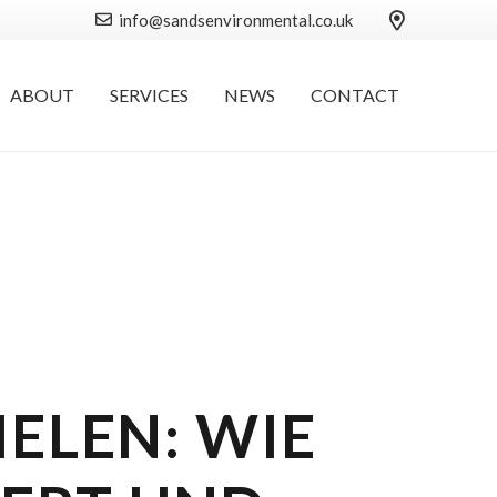
info@sandsenvironmental.co.uk
ABOUT
SERVICES
NEWS
CONTACT
IELEN: WIE