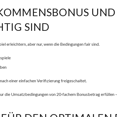
KOMMENSBONUS UND 
TIG SIND
el erleichtern, aber nur, wenn die Bedingungen fair sind.
spiele
aben
ach einer einfachen Verifizierung freigeschaltet.
 die Umsatzbedingungen von 20‑fachem Bonusbetrag erfüllen – das