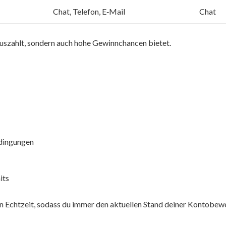
Chat, Telefon, E‑Mail
Chat
 auszahlt, sondern auch hohe Gewinnchancen bietet.
dingungen
its
 in Echtzeit, sodass du immer den aktuellen Stand deiner Kontobe