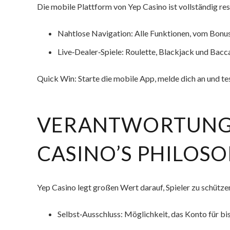
Die mobile Plattform von Yep Casino ist vollständig re
Nahtlose Navigation: Alle Funktionen, vom Bonus
Live‑Dealer‑Spiele: Roulette, Blackjack und Bacc
Quick Win: Starte die mobile App, melde dich an und te
VERANTWORTUNGSV
CASINO’S PHILOSO
Yep Casino legt großen Wert darauf, Spieler zu schütz
Selbst‑Ausschluss: Möglichkeit, das Konto für bi