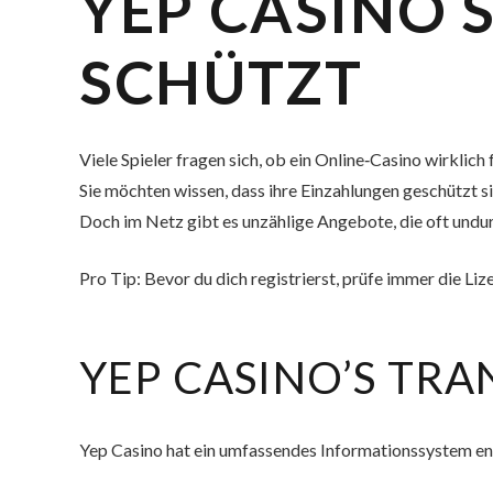
YEP CASINO 
SCHÜTZT
Viele Spieler fragen sich, ob ein Online‑Casino wirklich f
Sie möchten wissen, dass ihre Einzahlungen geschützt s
Doch im Netz gibt es unzählige Angebote, die oft undur
Pro Tip: Bevor du dich registrierst, prüfe immer die L
YEP CASINO’S TRA
Yep Casino hat ein umfassendes Informationssystem entw