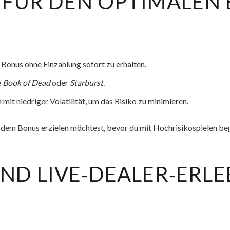
 FÜR DEN OPTIMALEN 
n Bonus ohne Einzahlung sofort zu erhalten.
e
Book of Dead
oder
Starburst
.
mit niedriger Volatilität, um das Risiko zu minimieren.
aus dem Bonus erzielen möchtest, bevor du mit Hochrisikospielen be
D LIVE‑DEALER‑ERLEB