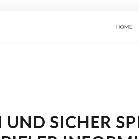
HOME
 UND SICHER SP