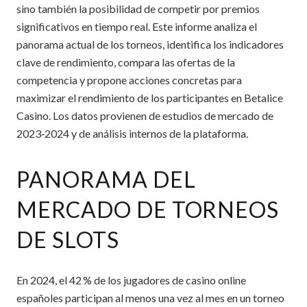
sino también la posibilidad de competir por premios
significativos en tiempo real. Este informe analiza el
panorama actual de los torneos, identifica los indicadores
clave de rendimiento, compara las ofertas de la
competencia y propone acciones concretas para
maximizar el rendimiento de los participantes en Betalice
Casino. Los datos provienen de estudios de mercado de
2023‑2024 y de análisis internos de la plataforma.
PANORAMA DEL
MERCADO DE TORNEOS
DE SLOTS
En 2024, el 42 % de los jugadores de casino online
españoles participan al menos una vez al mes en un torneo