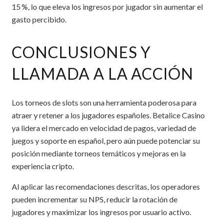
15 %, lo que eleva los ingresos por jugador sin aumentar el
gasto percibido.
CONCLUSIONES Y
LLAMADA A LA ACCIÓN
Los torneos de slots son una herramienta poderosa para
atraer y retener a los jugadores españoles. Betalice Casino
ya lidera el mercado en velocidad de pagos, variedad de
juegos y soporte en español, pero aún puede potenciar su
posición mediante torneos temáticos y mejoras en la
experiencia cripto.
Al aplicar las recomendaciones descritas, los operadores
pueden incrementar su NPS, reducir la rotación de
jugadores y maximizar los ingresos por usuario activo.