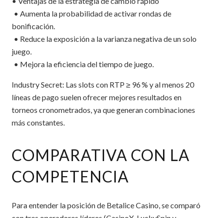
• Ventajas de la estrategia de cambio rápido
• Aumenta la probabilidad de activar rondas de
bonificación.
• Reduce la exposición a la varianza negativa de un solo
juego.
• Mejora la eficiencia del tiempo de juego.
Industry Secret: Las slots con RTP ≥ 96 % y al menos 20
líneas de pago suelen ofrecer mejores resultados en
torneos cronometrados, ya que generan combinaciones
más constantes.
COMPARATIVA CON LA
COMPETENCIA
Para entender la posición de Betalice Casino, se comparó
con tres operadores líderes (CasinoX, LuckySpin y