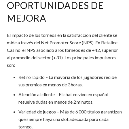
OPORTUNIDADES DE
MEJORA
El impacto de los torneos en la satisfacción del cliente se
mide a través del Net Promoter Score (NPS). En Betalice
Casino, el NPS asociado a los torneos es de +42, superior
al promedio del sector (+31). Los principales impulsores
son:
Retiro rápido – La mayoría de los jugadores recibe
sus premios en menos de 3 horas.
Atención al cliente – El chat en vivo en español
resuelve dudas en menos de 2 minutos.
Variedad de juegos – Más de 6 000 títulos garantizan
que siempre haya una slot adecuada para cada
torneo.