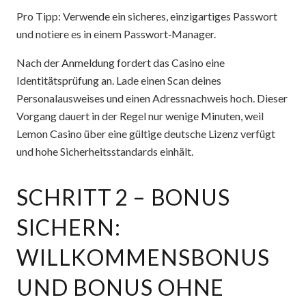
Pro Tipp: Verwende ein sicheres, einzigartiges Passwort
und notiere es in einem Passwort‑Manager.
Nach der Anmeldung fordert das Casino eine
Identitätsprüfung an. Lade einen Scan deines
Personalausweises und einen Adressnachweis hoch. Dieser
Vorgang dauert in der Regel nur wenige Minuten, weil
Lemon Casino über eine gültige deutsche Lizenz verfügt
und hohe Sicherheitsstandards einhält.
SCHRITT 2 – BONUS
SICHERN:
WILLKOMMENSBONUS
UND BONUS OHNE