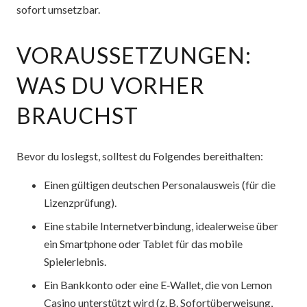
sofort umsetzbar.
VORAUSSETZUNGEN:
WAS DU VORHER
BRAUCHST
Bevor du loslegst, solltest du Folgendes bereithalten:
Einen gültigen deutschen Personalausweis (für die
Lizenzprüfung).
Eine stabile Internetverbindung, idealerweise über
ein Smartphone oder Tablet für das mobile
Spielerlebnis.
Ein Bankkonto oder eine E‑Wallet, die von Lemon
Casino unterstützt wird (z. B. Sofortüberweisung,