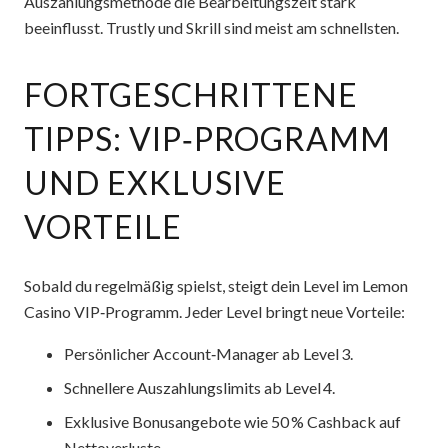
Auszahlungsmethode die Bearbeitungszeit stark
beeinflusst. Trustly und Skrill sind meist am schnellsten.
FORTGESCHRITTENE
TIPPS: VIP‑PROGRAMM
UND EXKLUSIVE
VORTEILE
Sobald du regelmäßig spielst, steigt dein Level im Lemon
Casino VIP‑Programm. Jeder Level bringt neue Vorteile:
Persönlicher Account‑Manager ab Level 3.
Schnellere Auszahlungslimits ab Level 4.
Exklusive Bonusangebote wie 50 % Cashback auf
Nettoverluste.