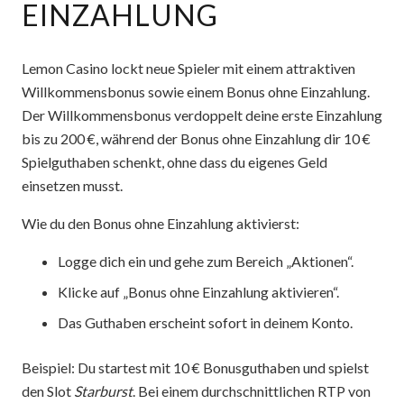
EINZAHLUNG
Lemon Casino lockt neue Spieler mit einem attraktiven
Willkommensbonus sowie einem Bonus ohne Einzahlung.
Der Willkommensbonus verdoppelt deine erste Einzahlung
bis zu 200 €, während der Bonus ohne Einzahlung dir 10 €
Spielguthaben schenkt, ohne dass du eigenes Geld
einsetzen musst.
Wie du den Bonus ohne Einzahlung aktivierst:
Logge dich ein und gehe zum Bereich „Aktionen“.
Klicke auf „Bonus ohne Einzahlung aktivieren“.
Das Guthaben erscheint sofort in deinem Konto.
Beispiel: Du startest mit 10 € Bonusguthaben und spielst
den Slot
Starburst
. Bei einem durchschnittlichen RTP von