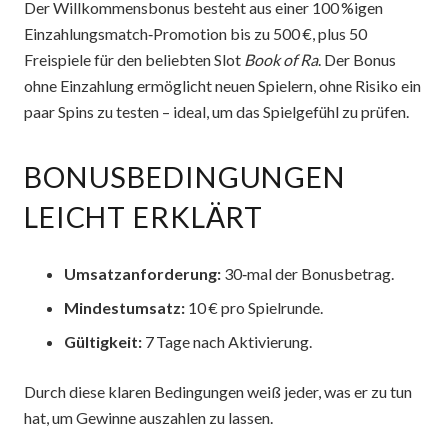
Der Willkommensbonus besteht aus einer 100 %igen
Einzahlungsmatch‑Promotion bis zu 500 €, plus 50
Freispiele für den beliebten Slot
Book of Ra
. Der Bonus
ohne Einzahlung ermöglicht neuen Spielern, ohne Risiko ein
paar Spins zu testen – ideal, um das Spielgefühl zu prüfen.
BONUSBEDINGUNGEN
LEICHT ERKLÄRT
Umsatzanforderung:
30‑mal der Bonusbetrag.
Mindestumsatz:
10 € pro Spielrunde.
Gültigkeit:
7 Tage nach Aktivierung.
Durch diese klaren Bedingungen weiß jeder, was er zu tun
hat, um Gewinne auszahlen zu lassen.