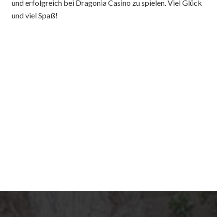
und erfolgreich bei Dragonia Casino zu spielen. Viel Glück
und viel Spaß!