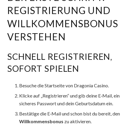
REGISTRIERUNG UND
WILLKOMMENSBONUS
VERSTEHEN
SCHNELL REGISTRIEREN,
SOFORT SPIELEN
Besuche die Startseite von Dragonia Casino.
Klicke auf „Registrieren“ und gib deine E‑Mail, ein
sicheres Passwort und dein Geburtsdatum ein.
Bestätige die E‑Mail und schon bist du bereit, den
Willkommensbonus
zu aktivieren.