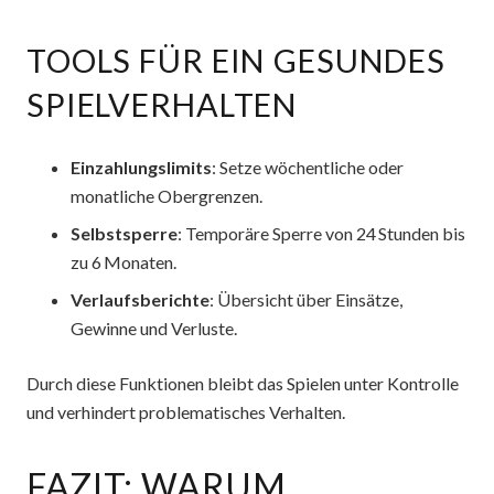
TOOLS FÜR EIN GESUNDES
SPIELVERHALTEN
Einzahlungslimits
: Setze wöchentliche oder
monatliche Obergrenzen.
Selbstsperre
: Temporäre Sperre von 24 Stunden bis
zu 6 Monaten.
Verlaufsberichte
: Übersicht über Einsätze,
Gewinne und Verluste.
Durch diese Funktionen bleibt das Spielen unter Kontrolle
und verhindert problematisches Verhalten.
FAZIT: WARUM