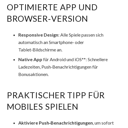
OPTIMIERTE APP UND
BROWSER‑VERSION
Responsive Design
: Alle Spiele passen sich
automatisch an Smartphone‑ oder
Tablet‑Bildschirme an.
Native App
für Android und iOS**: Schnellere
Ladezeiten, Push‑Benachrichtigungen für
Bonusaktionen.
PRAKTISCHER TIPP FÜR
MOBILES SPIELEN
Aktiviere Push‑Benachrichtigungen
, um sofort