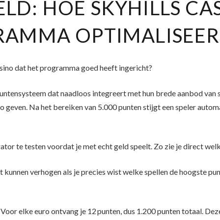
LD: HOE SKYHILLS CA
RAMMA OPTIMALISEER
sino dat het programma goed heeft ingericht?
untensysteem dat naadloos integreert met hun brede aanbod van slot
euro geven. Na het bereiken van 5.000 punten stijgt een speler auto
 te testen voordat je met echt geld speelt. Zo zie je direct welk
st kunnen verhogen als je precies wist welke spellen de hoogste 
 Voor elke euro ontvang je 12 punten, dus 1.200 punten totaal. Dez