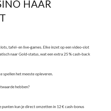
SINO HAAR
T
s, tafel‑ en live‑games. Elke inzet op een video‑slot
matisch naar Gold‑status, wat een extra 25 % cash‑back
e spellen het meeste opleveren.
puntwaarde hebben?
e punten kun je direct omzetten in 12 € cash‑bonus