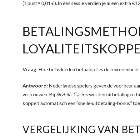
(1 punt = 0,01 €). In één sessie verdien je al een extra €1
BETALINGSMETHOD
LOYALITEITSKOPP
Vraag:
Hoe beïnvloeden betaalopties de tevredenheid v
Antwoord:
Nederlandse spelers geven de voorkeur aan 
vertrouwen. Bij
Skyhills Casino
worden uitbetalingen bin
koppelt automatisch een “snelle‑uitbetaling‑bonus” toe
VERGELIJKING VAN B