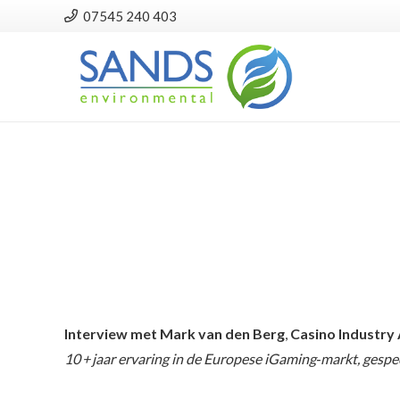
07545 240 403
Interview met
Mark van den Berg
,
Casino Industry
10 + jaar ervaring in de Europese iGaming‑markt, gespe