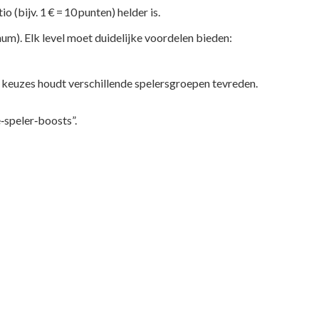
o (bijv. 1 € = 10 punten) helder is.
num). Elk level moet duidelijke voordelen bieden:
an keuzes houdt verschillende spelersgroepen tevreden.
‑speler‑boosts”.