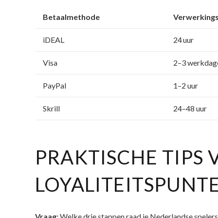
Betaalmethode
Verwerkings
iDEAL
24 uur
Visa
2–3 werkdag
PayPal
1–2 uur
Skrill
24–48 uur
PRAKTISCHE TIPS 
LOYALITEITSPUNT
Vraag:
Welke drie stappen raad je Nederlandse spelers