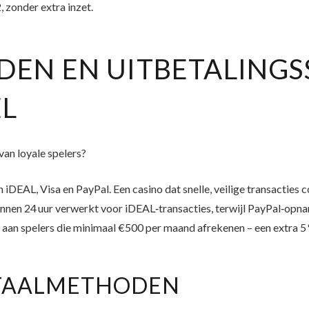
2, zonder extra inzet.
EN EN UITBETALINGSS
EL
an loyale spelers?
iDEAL, Visa en PayPal. Een casino dat snelle, veilige transacties
nen 24 uur verwerkt voor iDEAL‑transacties, terwijl PayPal‑opnam
 aan spelers die minimaal €500 per maand afrekenen – een extra 5 
ETAALMETHODEN