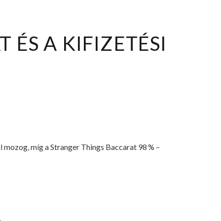
 ÉS A KIFIZETÉSI
l mozog, míg a Stranger Things Baccarat 98 % –