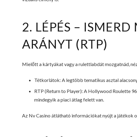
2. LÉPÉS – ISMERD
ARÁNYT (RTP)
Mielőtt a kártyákat vagy a rulettlabdát mozgatnád, néz
Tétkorlátok: A legtöbb tematikus asztal alacsony
RTP (Return to Player): A Hollywood Roulette 96
mindegyik a piaci átlag felett van.
Az Nv Casino átlátható információkat nyújt a játékok o