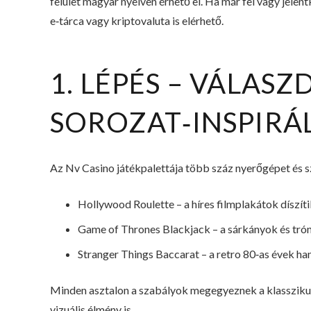
felület magyar nyelven érhető el. Ha már fel vagy jel
e‑tárca vagy kriptovaluta is elérhető.
1. LÉPÉS – VÁLASZ
SOROZAT‑INSPIRÁL
Az Nv Casino játékpalettája több száz nyerőgépet és sz
Hollywood Roulette – a híres filmplakátok díszít
Game of Thrones Blackjack – a sárkányok és trón
Stranger Things Baccarat – a retro 80‑as évek hang
Minden asztalon a szabályok megegyeznek a klasszikus
vizuális élmény is.