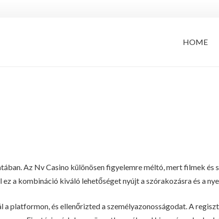
HOME
tában. Az Nv Casino különösen figyelemre méltó, mert filmek és so
 ez a kombináció kiváló lehetőséget nyújt a szórakozásra és a nye
l a platformon, és ellenőrizted a személyazonosságodat. A regisztrá