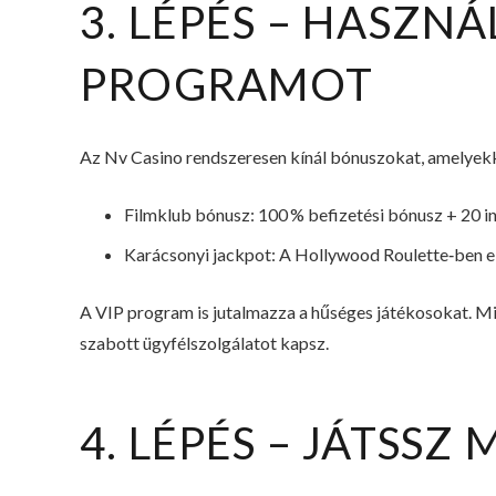
3. LÉPÉS – HASZNÁ
PROGRAMOT
Az Nv Casino rendszeresen kínál bónuszokat, amelyekk
Filmklub bónusz: 100 % befizetési bónusz + 20 i
Karácsonyi jackpot: A Hollywood Roulette‑ben el
A VIP program is jutalmazza a hűséges játékosokat. Min
szabott ügyfélszolgálatot kapsz.
4. LÉPÉS – JÁTSS