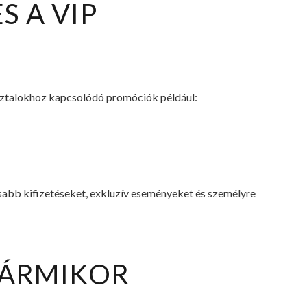
S A VIP
asztalokhoz kapcsolódó promóciók például:
rsabb kifizetéseket, exkluzív eseményeket és személyre
 BÁRMIKOR