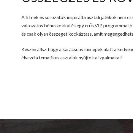
A filmek és sorozatok inspirálta asztali játékok nem c
változatos bónuszokkal és egy erős VIP programmal bizt
CONTACTS
és csak olyan összeget kockáztass, amit megengedhet
Sandvilla Cottage, Sandside, Cockerham LA2
Készen állsz, hogy a karácsonyi ünnepek alatt a kedvenc
0EW
élvezd a tematikus asztalok nyújtotta izgalmakat!
07545 240 403
info@sandsenvironmental.co.uk