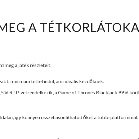
 MEG A TÉTKORLÁTOKAT
d meg a játék részleteit:
abb minimum téttel indul, ami ideális kezdőknek.
,5 % RTP‑vel rendelkezik, a Game of Thrones Blackjack 99 % körü
ldalán, így könnyen összehasonlíthatod őket a többi platformmal.