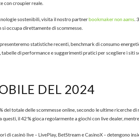
te con croupier reale.
logie sostenibili, visita il nostro partner
bookmaker non aams
. 
on si occupa direttamente di scommesse.
 presenteremo statistiche recenti, benchmark di consumo energetico 
i, tabelle di performance e suggerimenti pratici per scegliere i siti
OBILE DEL 2024
% del totale delle scommesse online, secondo le ultime ricerche di m
 questi, il 42 % gioca regolarmente a giochi con live dealer, mentre 
ri di casinò live – LivePlay, BetStream e CasinoX – detengono ins