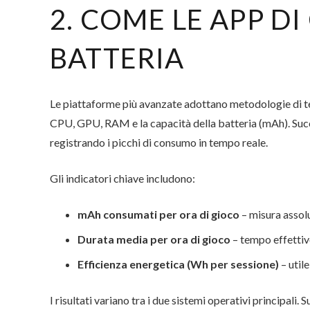
2. COME LE APP D
BATTERIA
Le piattaforme più avanzate adottano metodologie di test
CPU, GPU, RAM e la capacità della batteria (mAh). Succe
registrando i picchi di consumo in tempo reale.
Gli indicatori chiave includono:
mAh consumati per ora di gioco
– misura assol
Durata media per ora di gioco
– tempo effettivo
Efficienza energetica (Wh per sessione)
– util
I risultati variano tra i due sistemi operativi principal