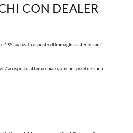
OCHI CON DEALER
e CSS avanzato al posto di immagini raster pesanti,
 7 % rispetto al tema chiaro, poiché i pixel neri non