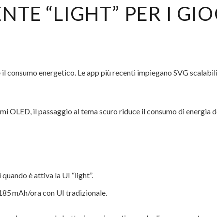
ENTE “LIGHT” PER I GI
il consumo energetico. Le app più recenti impiegano SVG scalabili 
mi OLED, il passaggio al tema scuro riduce il consumo di energia del
 quando è attiva la UI “light”.
 185 mAh/ora con UI tradizionale.