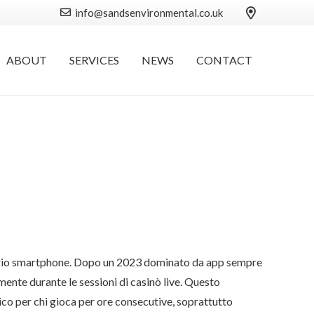
info@sandsenvironmental.co.uk
ABOUT
SERVICES
NEWS
CONTACT
roprio smartphone. Dopo un 2023 dominato da app sempre
damente durante le sessioni di casinò live. Questo
co per chi gioca per ore consecutive, soprattutto