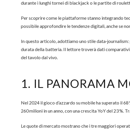
durante i lunghi tornei di blackjack o le partite di roulet
Per scoprire come le piattaforme stanno integrando tecno
possibile approfondire le tendenze digitali, anche se n
In questo articolo, adottiamo uno stile data‑journalism:
durata della batteria. Il lettore troverà dati comparativ
del tavolo dal vivo.
1. IL PANORAMA M
Nel 2024 il gioco d’azzardo su mobile ha superato il 68 
260 milioni in un anno, con una crescita YoY del 23 %. Tra
Le quote di mercato mostrano che i tre maggiori operato