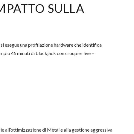
IMPATTO SULLA
 si esegue una profilazione hardware che identifica
mpio 45 minuti di blackjack con croupier live –
zie all’ottimizzazione di Metal e alla gestione aggressiva