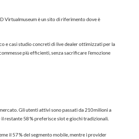
3D Virtualmuseum è un sito di riferimento dove è
e casi studio concreti di live dealer ottimizzati per la
 scommesse più efficienti, senza sacrificare l’emozione
ercato. Gli utenti attivi sono passati da 210 milioni a
il restante 58 % preferisce slot e giochi tradizionali.
ieme il 57 % del segmento mobile, mentre i provider