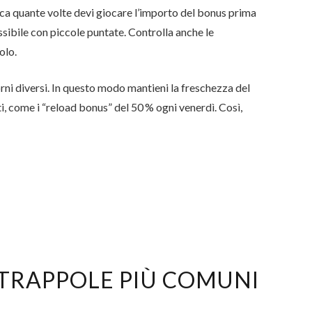
dica quante volte devi giocare l’importo del bonus prima
sibile con piccole puntate. Controlla anche le
olo.
orni diversi. In questo modo mantieni la freschezza del
ti, come i “reload bonus” del 50 % ogni venerdì. Così,
E TRAPPOLE PIÙ COMUNI