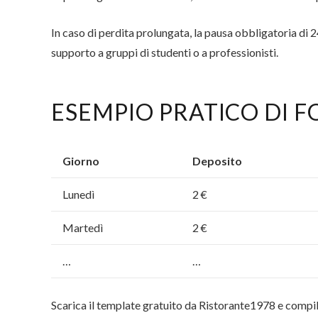
In caso di perdita prolungata, la pausa obbligatoria di 2
supporto a gruppi di studenti o a professionisti.
ESEMPIO PRATICO DI F
Giorno
Deposito
Lunedì
2 €
Martedì
2 €
…
…
Scarica il template gratuito da Ristorante1978 e compila