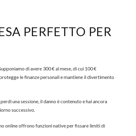
PESA PERFETTO PER
i. Supponiamo di avere 300 € al mese, di cui 100 €
e protegge le finanze personali e mantiene il divertimento
 perdi una sessione, il danno è contenuto e hai ancora
giorno successivo.
online offrono funzioni native per fissare limiti di