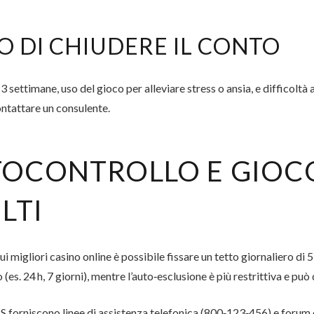
 DI CHIUDERE IL CONTO
 settimane, uso del gioco per alleviare stress o ansia, e difficoltà a 
ontattare un consulente.
TOCONTROLLO E GIOC
LTI
i migliori casino online è possibile fissare un tetto giornaliero di 5 
(es. 24 h, 7 giorni), mentre l’auto‑esclusione è più restrittiva e può
S forniscono linee di assistenza telefonica (800‑123‑456) e forum