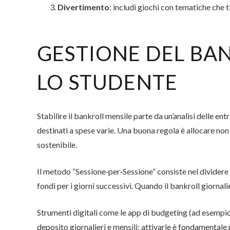
Divertimento
: includi giochi con tematiche che t
GESTIONE DEL BAN
LO STUDENTE
Stabilire il bankroll mensile parte da un’analisi delle en
destinati a spese varie. Una buona regola è allocare non 
sostenibile.
Il metodo “Sessione‑per‑Sessione” consiste nel dividere i
fondi per i giorni successivi. Quando il bankroll giornali
Strumenti digitali come le app di budgeting (ad esempio
deposito giornalieri e mensili; attivarle è fondamentale 