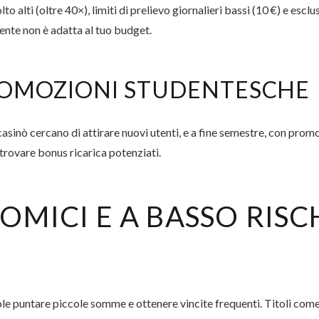
alti (oltre 40×), limiti di prelievo giornalieri bassi (10 €) e esclus
nte non è adatta al tuo budget.
ROMOZIONI STUDENTESCHE
asinò cercano di attirare nuovi utenti, e a fine semestre, con promo
trovare bonus ricarica potenziati.
OMICI E A BASSO RISC
vuole puntare piccole somme e ottenere vincite frequenti. Titoli com