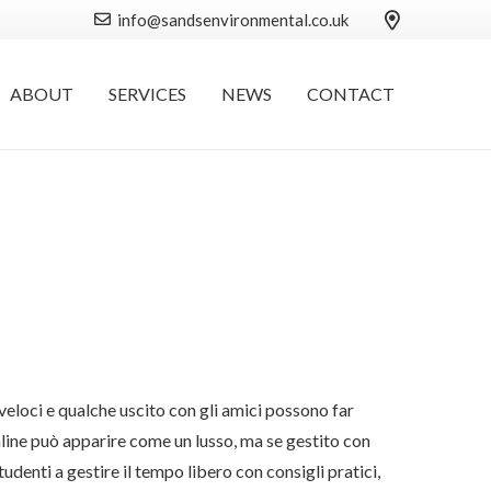
info@sandsenvironmental.co.uk
ABOUT
SERVICES
NEWS
CONTACT
 veloci e qualche uscito con gli amici possono far
 online può apparire come un lusso, ma se gestito con
denti a gestire il tempo libero con consigli pratici,