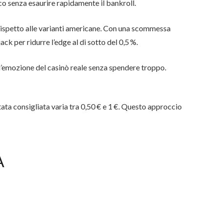
co senza esaurire rapidamente il bankroll.
e rispetto alle varianti americane. Con una scommessa
ack per ridurre l’edge al di sotto del 0,5 %.
e l’emozione del casinò reale senza spendere troppo.
tata consigliata varia tra 0,50 € e 1 €. Questo approccio
A