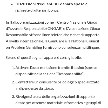
Discussioni frequenti sul denaro speso
o
richieste di ulteriori bonus.
In Italia, organizzazioni come il Centro Nazionale Gioco
d’Azzardo Responsabile (CNGAR) e l’Associazione Gioco
Responsabile offrono linee telefoniche e chat di supporto.
A livello internazionale, la GamCare e la National Council
on Problem Gambling forniscono consulenza multilingue.
Se uno di questi segnali appare, è consigliabile:
Attivare l’auto‑esclusione tramite il casinò (spesso
disponibile nella sezione “Responsabilità”).
Contattare un consulente psicologico specializzato
in dipendenze da gioco.
Rivolgersi a una delle organizzazioni di supporto
citate per ottenere materiale informativo e gruppi di