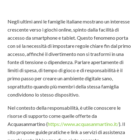
Negli ultimi anni le famiglie italiane mostrano un interesse
crescente verso i giochi online, spinto dalla facilità di
accesso da smartphone e tablet. Questo fenomeno porta
con sé la necessità di impostare regole chiare fin dal primo
accesso, affinché il divertimento non si trasformi in una
fonte di tensione o dipendenza. Parlare apertamente di
limiti di spesa, di tempo di gioco e di responsabilità è il
primo passo per creare un ambiente digitale sano,
soprattutto quando più membri della stessa famiglia
condividono lo stesso dispositivo.
Nel contesto della responsabilità, è utile conoscere le
risorse di supporto come quelle offerte da
Acquasanmartino (
https://www.acquasanmartino.it/
). Il
sito propone guide pratiche e link a servizi di assistenza