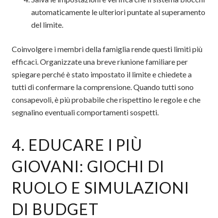
automaticamente le ulteriori puntate al superamento
del limite.
Coinvolgere i membri della famiglia rende questi limiti più
efficaci. Organizzate una breve riunione familiare per
spiegare perché è stato impostato il limite e chiedete a
tutti di confermare la comprensione. Quando tutti sono
consapevoli, è più probabile che rispettino le regole e che
segnalino eventuali comportamenti sospetti.
4. EDUCARE I PIÙ
GIOVANI: GIOCHI DI
RUOLO E SIMULAZIONI
DI BUDGET