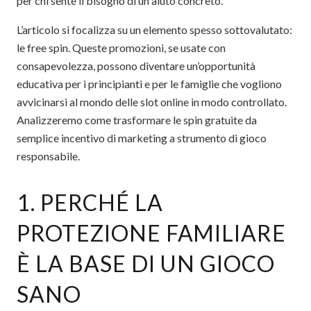
per chi sente il bisogno di un aiuto concreto.
L’articolo si focalizza su un elemento spesso sottovalutato:
le free spin. Queste promozioni, se usate con
consapevolezza, possono diventare un’opportunità
educativa per i principianti e per le famiglie che vogliono
avvicinarsi al mondo delle slot online in modo controllato.
Analizzeremo come trasformare le spin gratuite da
semplice incentivo di marketing a strumento di gioco
responsabile.
1. PERCHÉ LA
PROTEZIONE FAMILIARE
È LA BASE DI UN GIOCO
SANO