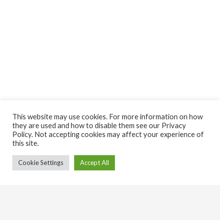
This website may use cookies. For more information on how
they are used and how to disable them see our Privacy
Policy. Not accepting cookies may affect your experience of
this site.
Cookie Settings
Accept All