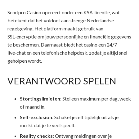
Scoripro Casino opereert onder een KSA‑licentie, wat
betekent dat het voldoet aan strenge Nederlandse
regelgeving. Het platform maakt gebruik van
SSL‑encryptie om jouw persoonlijke en financiële gegevens
te beschermen. Daarnaast biedt het casino een 24/7
live‑chat en een telefonische helpdesk, zodat je altijd snel
geholpen wordt.
VERANTWOORD SPELEN
Stortingslimieten
: Stel een maximum per dag, week
of maand in.
Self‑exclusion
: Schakel jezelf tijdelijk uit als je
merkt dat je te veel speelt.
Reality checks
: Ontvang meldingen over je