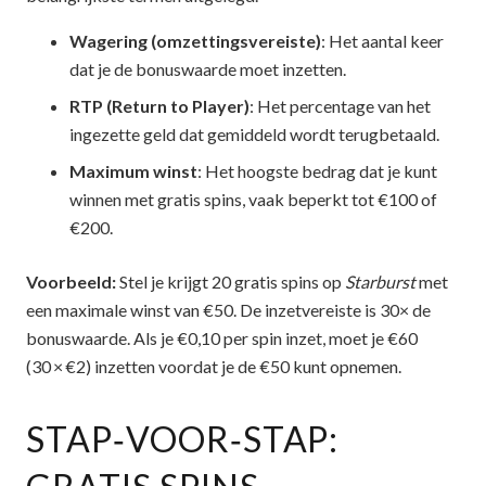
Wagering (omzettingsvereiste)
: Het aantal keer
dat je de bonuswaarde moet inzetten.
RTP (Return to Player)
: Het percentage van het
ingezette geld dat gemiddeld wordt terugbetaald.
Maximum winst
: Het hoogste bedrag dat je kunt
winnen met gratis spins, vaak beperkt tot €100 of
€200.
Voorbeeld:
Stel je krijgt 20 gratis spins op
Starburst
met
een maximale winst van €50. De inzetvereiste is 30× de
bonuswaarde. Als je €0,10 per spin inzet, moet je €60
(30 × €2) inzetten voordat je de €50 kunt opnemen.
STAP‑VOOR‑STAP: