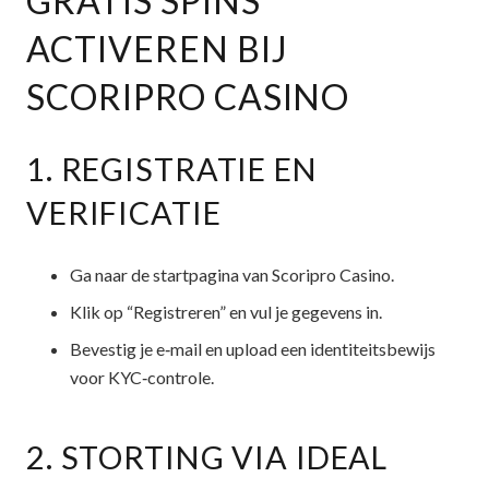
GRATIS SPINS
ACTIVEREN BIJ
SCORIPRO CASINO
1. REGISTRATIE EN
VERIFICATIE
Ga naar de startpagina van Scoripro Casino.
Klik op “Registreren” en vul je gegevens in.
Bevestig je e‑mail en upload een identiteitsbewijs
voor KYC‑controle.
2. STORTING VIA IDEAL