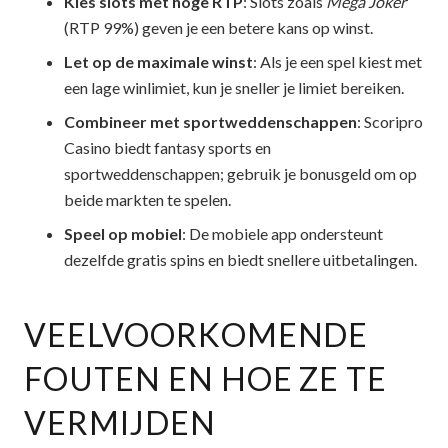
Kies slots met hoge RTP
: Slots zoals
Mega Joker
(RTP 99%) geven je een betere kans op winst.
Let op de maximale winst
: Als je een spel kiest met
een lage winlimiet, kun je sneller je limiet bereiken.
Combineer met sportweddenschappen
: Scoripro
Casino biedt fantasy sports en
sportweddenschappen; gebruik je bonusgeld om op
beide markten te spelen.
Speel op mobiel
: De mobiele app ondersteunt
dezelfde gratis spins en biedt snellere uitbetalingen.
VEELVOORKOMENDE
FOUTEN EN HOE ZE TE
VERMIJDEN