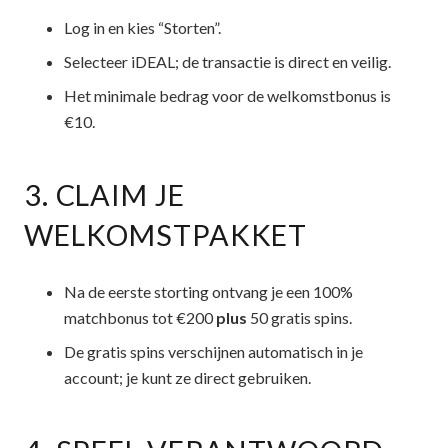
Log in en kies “Storten”.
Selecteer iDEAL; de transactie is direct en veilig.
Het minimale bedrag voor de welkomstbonus is
€10.
3. CLAIM JE
WELKOMSTPAKKET
Na de eerste storting ontvang je een 100%
matchbonus tot €200
plus
50 gratis spins.
De gratis spins verschijnen automatisch in je
account; je kunt ze direct gebruiken.