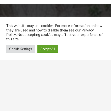
This website may use cookies. For more information on how
they are used and how to disable them see our Privacy
Policy. Not accepting cookies may affect your experience of
this site.
Cookie Settings
Accept All
CONTACTS