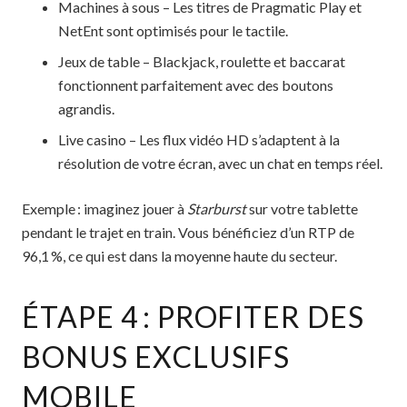
Machines à sous – Les titres de Pragmatic Play et
NetEnt sont optimisés pour le tactile.
Jeux de table – Blackjack, roulette et baccarat
fonctionnent parfaitement avec des boutons
agrandis.
Live casino – Les flux vidéo HD s’adaptent à la
résolution de votre écran, avec un chat en temps réel.
Exemple : imaginez jouer à
Starburst
sur votre tablette
pendant le trajet en train. Vous bénéficiez d’un RTP de
96,1 %, ce qui est dans la moyenne haute du secteur.
ÉTAPE 4 : PROFITER DES
BONUS EXCLUSIFS
MOBILE