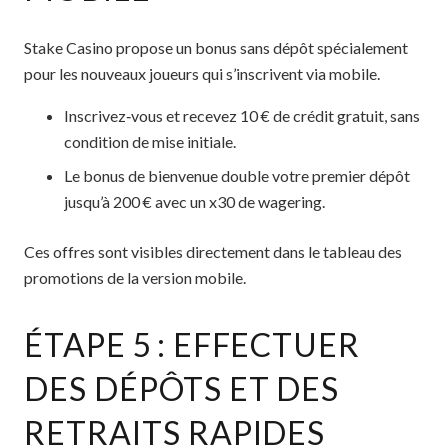
Stake Casino propose un bonus sans dépôt spécialement
pour les nouveaux joueurs qui s’inscrivent via mobile.
Inscrivez‑vous et recevez 10 € de crédit gratuit, sans
condition de mise initiale.
Le bonus de bienvenue double votre premier dépôt
jusqu’à 200 € avec un x30 de wagering.
Ces offres sont visibles directement dans le tableau des
promotions de la version mobile.
ÉTAPE 5 : EFFECTUER
DES DÉPÔTS ET DES
RETRAITS RAPIDES