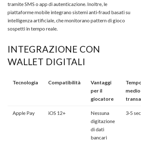
tramite SMS o app di autenticazione. Inoltre, le
piattaforme mobile integrano sistemi anti‑fraud basati su
intelligenza artificiale, che monitorano pattern di gioco
sospetti in tempo reale.
INTEGRAZIONE CON
WALLET DIGITALI
Tecnologia
Compatibilità
Vantaggi
Temp
per il
medio 
giocatore
transa
Apple Pay
iOS 12+
Nessuna
3‑5 se
digitazione
di dati
bancari