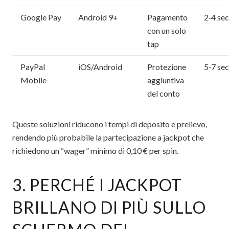
Google Pay
Android 9+
Pagamento
2‑4 se
con un solo
tap
PayPal
iOS/Android
Protezione
5‑7 se
Mobile
aggiuntiva
del conto
Queste soluzioni riducono i tempi di deposito e prelievo,
rendendo più probabile la partecipazione a jackpot che
richiedono un “wager” minimo di 0,10 € per spin.
3. PERCHÉ I JACKPOT
BRILLANO DI PIÙ SULLO