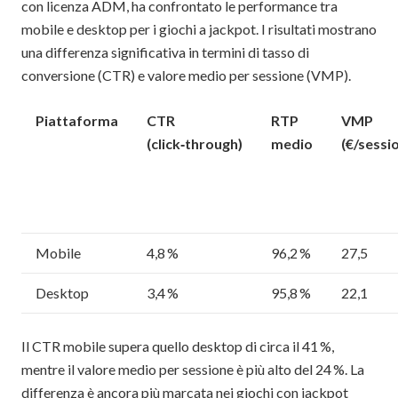
con licenza ADM, ha confrontato le performance tra
mobile e desktop per i giochi a jackpot. I risultati mostrano
una differenza significativa in termini di tasso di
conversione (CTR) e valore medio per sessione (VMP).
Piattaforma
CTR
RTP
VMP
(click‑through)
medio
(€/sessi
Mobile
4,8 %
96,2 %
27,5
Desktop
3,4 %
95,8 %
22,1
Il CTR mobile supera quello desktop di circa il 41 %,
mentre il valore medio per sessione è più alto del 24 %. La
differenza è ancora più marcata nei giochi con jackpot