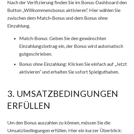
Nach der Verifizierung finden Sie im Bonus‑Dashboard den
Button „Willkommensbonus aktivieren“. Hier wählen Sie
zwischen dem Match‑Bonus und dem Bonus ohne
Einzahlung.
Match‑Bonus: Geben Sie den gewünschten
Einzahlungsbetrag ein, der Bonus wird automatisch
gutgeschrieben.
Bonus ohne Einzahlung: Klicken Sie einfach auf „Jetzt
aktivieren“ und erhalten Sie sofort Spielguthaben.
3. UMSATZBEDINGUNGEN
ERFÜLLEN
Um den Bonus auszahlen zu können, müssen Sie die
Umsatzbedingungen erfüllen. Hier ein kurzer Überblick: