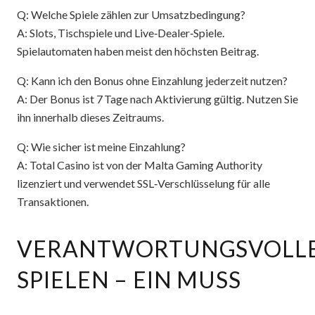
Q: Welche Spiele zählen zur Umsatzbedingung?
A: Slots, Tischspiele und Live‑Dealer‑Spiele.
Spielautomaten haben meist den höchsten Beitrag.
Q: Kann ich den Bonus ohne Einzahlung jederzeit nutzen?
A: Der Bonus ist 7 Tage nach Aktivierung gültig. Nutzen Sie
ihn innerhalb dieses Zeitraums.
Q: Wie sicher ist meine Einzahlung?
A: Total Casino ist von der Malta Gaming Authority
lizenziert und verwendet SSL‑Verschlüsselung für alle
Transaktionen.
VERANTWORTUNGSVOLL
SPIELEN – EIN MUSS