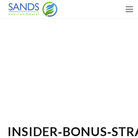
INSIDER‑BONUS‑STR