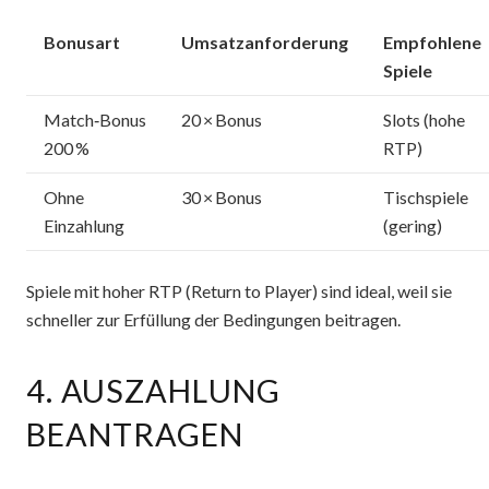
Bonusart
Umsatzanforderung
Empfohlene
Spiele
Match‑Bonus
20 × Bonus
Slots (hohe
200 %
RTP)
Ohne
30 × Bonus
Tischspiele
Einzahlung
(gering)
Spiele mit hoher RTP (Return to Player) sind ideal, weil sie
schneller zur Erfüllung der Bedingungen beitragen.
4. AUSZAHLUNG
BEANTRAGEN