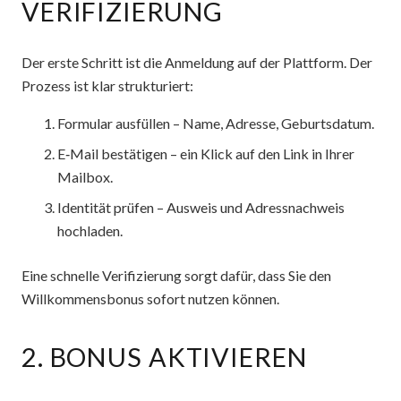
VERIFIZIERUNG
Der erste Schritt ist die Anmeldung auf der Plattform. Der
Prozess ist klar strukturiert:
Formular ausfüllen – Name, Adresse, Geburtsdatum.
E‑Mail bestätigen – ein Klick auf den Link in Ihrer
Mailbox.
Identität prüfen – Ausweis und Adressnachweis
hochladen.
Eine schnelle Verifizierung sorgt dafür, dass Sie den
Willkommensbonus sofort nutzen können.
2. BONUS AKTIVIEREN