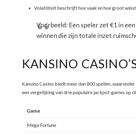
Volatiliteit beschrijft hoe vaak en hoe groot winst
Voorbeeld: Een speler zet €1 in een
winnen die zijn totale inzet ruimsch
KANSINO CASINO’
Kansino Casino biedt meer dan 800 spellen, waaronder e
een vergelijking van drie populaire jackpot‑games op di
Game
Mega Fortune