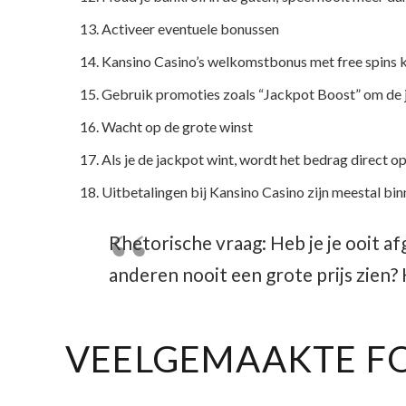
Activeer eventuele bonussen
Kansino Casino’s welkomstbonus met free spins k
Gebruik promoties zoals “Jackpot Boost” om de ja
Wacht op de grote winst
Als je de jackpot wint, wordt het bedrag direct o
Uitbetalingen bij Kansino Casino zijn meestal bin
Rhetorische vraag: Heb je je ooit 
anderen nooit een grote prijs zien?
VEELGEMAAKTE FO