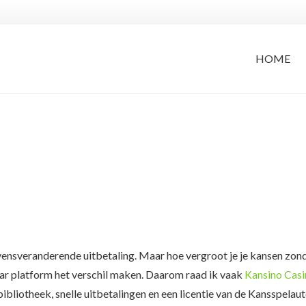
HOME
ensveranderende uitbetaling. Maar hoe vergroot je je kansen zonder
aar platform het verschil maken. Daarom raad ik vaak
Kansino Casi
liotheek, snelle uitbetalingen en een licentie van de Kansspelauto