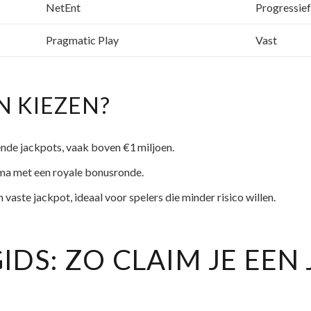
NetEnt
Progressief
Pragmatic Play
Vast
N KIEZEN?
nde jackpots, vaak boven €1 miljoen.
ma met een royale bonusronde.
vaste jackpot, ideaal voor spelers die minder risico willen.
IDS: ZO CLAIM JE EEN 