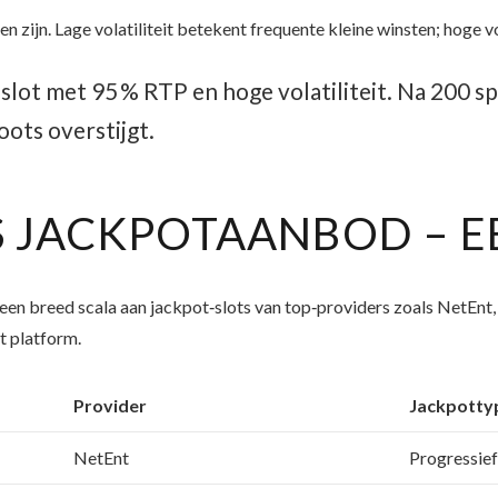
en zijn. Lage volatiliteit betekent frequente kleine winsten; hoge vo
 slot met 95 % RTP en hoge volatiliteit. Na 200 s
oots overstijgt.
S JACKPOTAANBOD – 
en breed scala aan jackpot‑slots van top‑providers zoals NetEnt,
t platform.
Provider
Jackpotty
NetEnt
Progressief