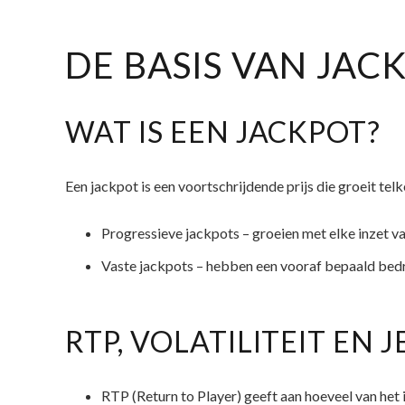
DE BASIS VAN JAC
WAT IS EEN JACKPOT?
Een jackpot is een voortschrijdende prijs die groeit telk
Progressieve jackpots – groeien met elke inzet va
Vaste jackpots – hebben een vooraf bepaald bedr
RTP, VOLATILITEIT EN
RTP (Return to Player) geeft aan hoeveel van het