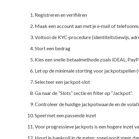
Registreren en verifiëren
Maak een account aan met je e‑mail of telefoon
Voltooi de KYC‑procedure (identiteitsbewijs, adre
Stort een bedrag
Kies een snelle betaalmethode zoals iDEAL, PayP
Let op de minimale storting voor jackpotspellen 
Selecteer een jackpot‑slot
Ga naar de “Slots” sectie en filter op “Jackpot”.
Controleer de huidige jackpotwaarde en de volatil
Speel met een passende inzet
Voor progressieve jackpots is een hogere inzet 
Houd je bankroll in de gaten; speel nooit meer dan