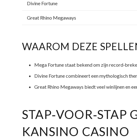
Divine Fortune
Great Rhino Megaways
WAAROM DEZE SPELLE
Mega Fortune staat bekend om zijn record‑breke
Divine Fortune combineert een mythologisch the
Great Rhino Megaways biedt veel winlijnen en een 
STAP‑VOOR‑STAP G
KANSINO CASINO