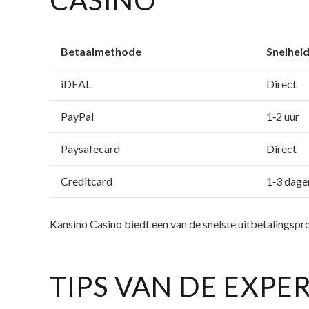
CASINO
Betaalmethode
Snelhei
iDEAL
Direct
PayPal
1‑2 uur
Paysafecard
Direct
Creditcard
1‑3 dage
Kansino Casino biedt een van de snelste uitbetalingspro
TIPS VAN DE EXPE