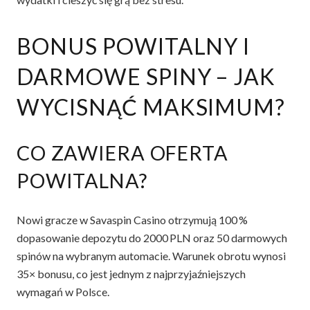
BONUS POWITALNY I
DARMOWE SPINY – JAK
WYCISNĄĆ MAKSIMUM?
CO ZAWIERA OFERTA
POWITALNA?
Nowi gracze w Savaspin Casino otrzymują 100 %
dopasowanie depozytu do 2000 PLN oraz 50 darmowych
spinów na wybranym automacie. Warunek obrotu wynosi
35× bonusu, co jest jednym z najprzyjaźniejszych
wymagań w Polsce.