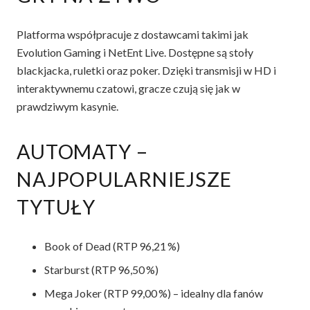
Platforma współpracuje z dostawcami takimi jak
Evolution Gaming i NetEnt Live. Dostępne są stoły
blackjacka, ruletki oraz poker. Dzięki transmisji w HD i
interaktywnemu czatowi, gracze czują się jak w
prawdziwym kasynie.
AUTOMATY –
NAJPOPULARNIEJSZE
TYTUŁY
Book of Dead (RTP 96,21 %)
Starburst (RTP 96,50 %)
Mega Joker (RTP 99,00 %) – idealny dla fanów