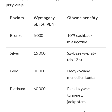
przywileje:
Poziom
Wymagany
Główne benefity
obrót (PLN)
Bronze
5 000
10 % cashback
miesięcznie
Silver
15 000
Szybsze wypłaty
(do 12 h)
Gold
30 000
Dedykowany
menedżer konta
Platinum
60 000
Ekskluzywne
turnieje z
jackpotem