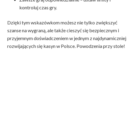
kontroluj czas gry.
Dzięki tym wskazówkom możesz nie tylko zwiększyć
szanse na wygraną, ale także cieszyć się bezpiecznym i
przyjemnym doświadczeniem w jednym z najdynamiczniej
rozwijających się kasyn w Polsce. Powodzenia przy stole!