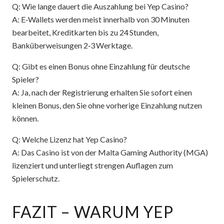
Q: Wie lange dauert die Auszahlung bei Yep Casino?
A: E‑Wallets werden meist innerhalb von 30 Minuten
bearbeitet, Kreditkarten bis zu 24 Stunden,
Banküberweisungen 2‑3 Werktage.
Q: Gibt es einen Bonus ohne Einzahlung für deutsche
Spieler?
A: Ja, nach der Registrierung erhalten Sie sofort einen
kleinen Bonus, den Sie ohne vorherige Einzahlung nutzen
können.
Q: Welche Lizenz hat Yep Casino?
A: Das Casino ist von der Malta Gaming Authority (MGA)
lizenziert und unterliegt strengen Auflagen zum
Spielerschutz.
FAZIT – WARUM YEP