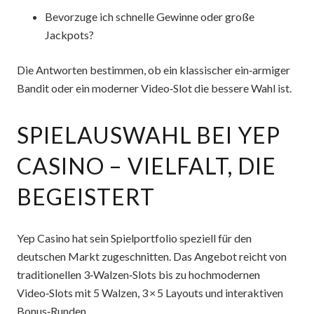
Bevorzuge ich schnelle Gewinne oder große
Jackpots?
Die Antworten bestimmen, ob ein klassischer ein‑armiger
Bandit oder ein moderner Video‑Slot die bessere Wahl ist.
SPIELAUSWAHL BEI YEP
CASINO – VIELFALT, DIE
BEGEISTERT
Yep Casino hat sein Spielportfolio speziell für den
deutschen Markt zugeschnitten. Das Angebot reicht von
traditionellen 3‑Walzen‑Slots bis zu hochmodernen
Video‑Slots mit 5 Walzen, 3 × 5 Layouts und interaktiven
Bonus‑Runden.