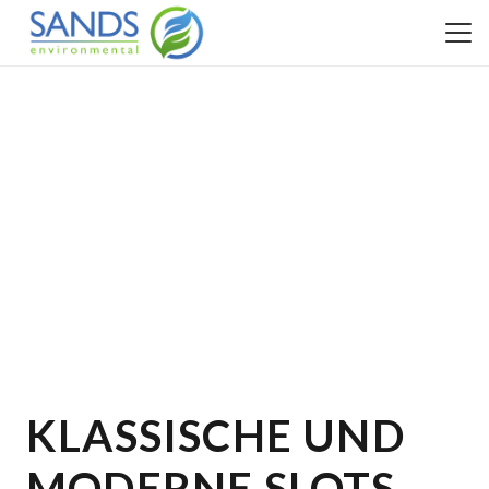
KLASSISCHE UND
MODERNE SLOTS