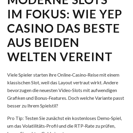
IM FOKUS: WIE YEP
CASINO DAS BESTE
AUS BEIDEN
WELTEN VEREINT
Viele Spieler starten ihre Online‑Casino‑Reise mit einem
klassischen Slot, weil das Layout vertraut wirkt. Andere
bevorzugen die neuesten Video‑Slots mit aufwendigen
Grafiken und Bonus‑Features. Doch welche Variante passt
besser zu Ihrem Spielstil?
Pro Tip: Testen Sie zunächst ein kostenloses Demo‑Spiel,
um das Volatilitäts‑Profil und die RTP‑Rate zu prüfen,