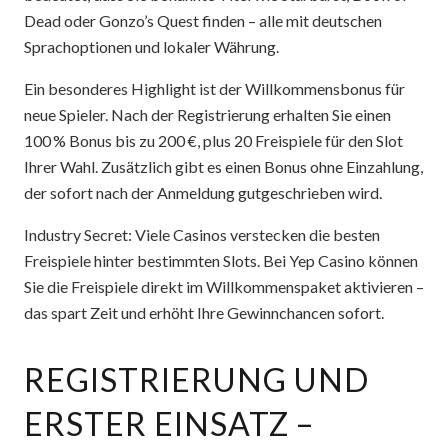
Dead oder Gonzo’s Quest finden – alle mit deutschen
Sprachoptionen und lokaler Währung.
Ein besonderes Highlight ist der Willkommensbonus für
neue Spieler. Nach der Registrierung erhalten Sie einen
100 % Bonus bis zu 200 €, plus 20 Freispiele für den Slot
Ihrer Wahl. Zusätzlich gibt es einen Bonus ohne Einzahlung,
der sofort nach der Anmeldung gutgeschrieben wird.
Industry Secret: Viele Casinos verstecken die besten
Freispiele hinter bestimmten Slots. Bei Yep Casino können
Sie die Freispiele direkt im Willkommenspaket aktivieren –
das spart Zeit und erhöht Ihre Gewinnchancen sofort.
REGISTRIERUNG UND
ERSTER EINSATZ –