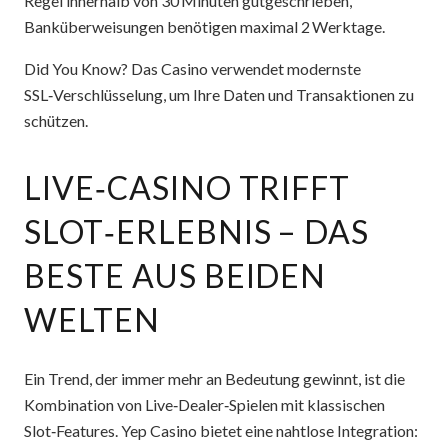
Regel innerhalb von 30 Minuten gutgeschrieben,
Banküberweisungen benötigen maximal 2 Werktage.
Did You Know? Das Casino verwendet modernste
SSL‑Verschlüsselung, um Ihre Daten und Transaktionen zu
schützen.
LIVE‑CASINO TRIFFT
SLOT‑ERLEBNIS – DAS
BESTE AUS BEIDEN
WELTEN
Ein Trend, der immer mehr an Bedeutung gewinnt, ist die
Kombination von Live‑Dealer‑Spielen mit klassischen
Slot‑Features. Yep Casino bietet eine nahtlose Integration: