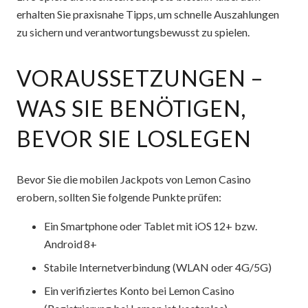
erhalten Sie praxisnahe Tipps, um schnelle Auszahlungen
zu sichern und verantwortungsbewusst zu spielen.
VORAUSSETZUNGEN –
WAS SIE BENÖTIGEN,
BEVOR SIE LOSLEGEN
Bevor Sie die mobilen Jackpots von Lemon Casino
erobern, sollten Sie folgende Punkte prüfen:
Ein Smartphone oder Tablet mit iOS 12+ bzw.
Android 8+
Stabile Internetverbindung (WLAN oder 4G/5G)
Ein verifiziertes Konto bei Lemon Casino