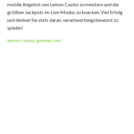
mobile Angebot von Lemon Casino zu meistern und die
größten Jackpots im Live‑Modus zu knacken. Viel Erfolg
und denken Sie stets daran, verantwortungsbewusst zu
spielen!
lemon-casino-gewinn.com