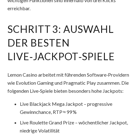
wichtigen Funktionen sind innerhalb von drei Klicks
erreichbar.
SCHRITT 3: AUSWAHL
DER BESTEN
LIVE‑JACKPOT‑SPIELE
Lemon Casino arbeitet mit führenden Software‑Providern
wie Evolution Gaming und Pragmatic Play zusammen. Die
folgenden Live‑Spiele bieten besonders hohe Jackpots:
Live Blackjack Mega Jackpot – progressive
Gewinnchance, RTP ≈ 99 %
Live Roulette Grand Prize – wöchentlicher Jackpot,
niedrige Volatilität