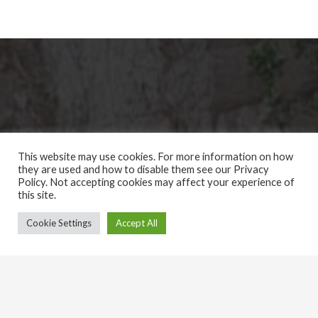
This website may use cookies. For more information on how
they are used and how to disable them see our Privacy
Policy. Not accepting cookies may affect your experience of
this site.
Cookie Settings
Accept All
CONTACTS