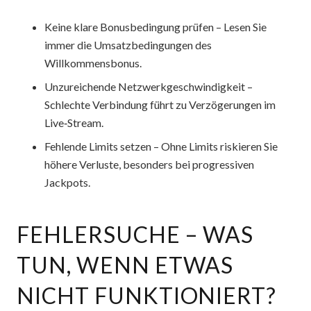
Keine klare Bonusbedingung prüfen – Lesen Sie
immer die Umsatzbedingungen des
Willkommensbonus.
Unzureichende Netzwerkgeschwindigkeit –
Schlechte Verbindung führt zu Verzögerungen im
Live‑Stream.
Fehlende Limits setzen – Ohne Limits riskieren Sie
höhere Verluste, besonders bei progressiven
Jackpots.
FEHLERSUCHE – WAS
TUN, WENN ETWAS
NICHT FUNKTIONIERT?