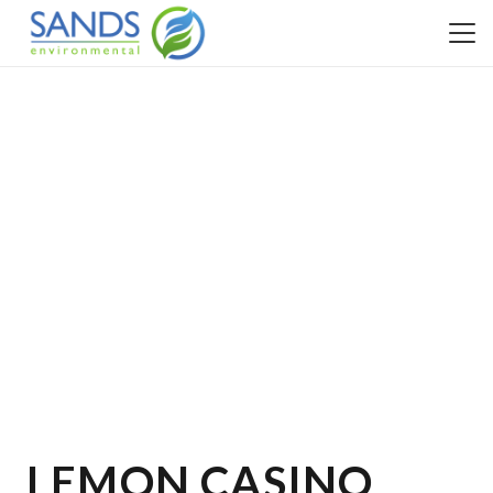
LEMON CASINO