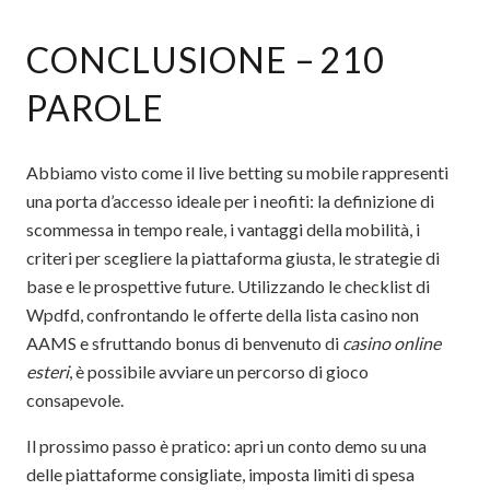
CONCLUSIONE – 210
PAROLE
Abbiamo visto come il live betting su mobile rappresenti
una porta d’accesso ideale per i neofiti: la definizione di
scommessa in tempo reale, i vantaggi della mobilità, i
criteri per scegliere la piattaforma giusta, le strategie di
base e le prospettive future. Utilizzando le checklist di
Wpdfd, confrontando le offerte della lista casino non
AAMS e sfruttando bonus di benvenuto di
casino online
esteri
, è possibile avviare un percorso di gioco
consapevole.
Il prossimo passo è pratico: apri un conto demo su una
delle piattaforme consigliate, imposta limiti di spesa