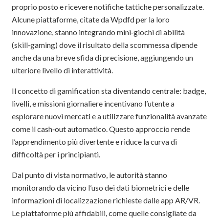
proprio posto e ricevere notifiche tattiche personalizzate.
Alcune piattaforme, citate da Wpdfd per la loro
innovazione, stanno integrando mini‑giochi di abilità
(skill‑gaming) dove il risultato della scommessa dipende
anche da una breve sfida di precisione, aggiungendo un
ulteriore livello di interattività.
Il concetto di gamification sta diventando centrale: badge,
livelli, e missioni giornaliere incentivano l’utente a
esplorare nuovi mercati e a utilizzare funzionalità avanzate
come il cash‑out automatico. Questo approccio rende
l’apprendimento più divertente e riduce la curva di
difficoltà per i principianti.
Dal punto di vista normativo, le autorità stanno
monitorando da vicino l’uso dei dati biometrici e delle
informazioni di localizzazione richieste dalle app AR/VR.
Le piattaforme più affidabili, come quelle consigliate da