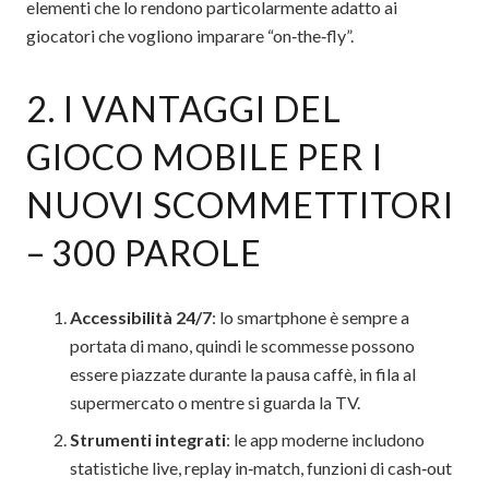
elementi che lo rendono particolarmente adatto ai
giocatori che vogliono imparare “on‑the‑fly”.
2. I VANTAGGI DEL
GIOCO MOBILE PER I
NUOVI SCOMMETTITORI
– 300 PAROLE
Accessibilità 24/7
: lo smartphone è sempre a
portata di mano, quindi le scommesse possono
essere piazzate durante la pausa caffè, in fila al
supermercato o mentre si guarda la TV.
Strumenti integrati
: le app moderne includono
statistiche live, replay in‑match, funzioni di cash‑out