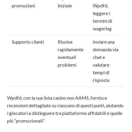
promozioni
iniziale
Wpdfd,
leggere i
termini di
wagering
Supporto clienti
Risolve
Inviare una
rapidamente
domanda via
eventuali
chat e
problemi
valutare
tempi di
risposta
Wpdfd, con la sua lista casino non AAMS, fornisce
recensioni dettagliate su ciascuno di questi punti, aiutando
i giocatori a distinguere tra piattaforme affidabili e quelle
più “promozionali”.