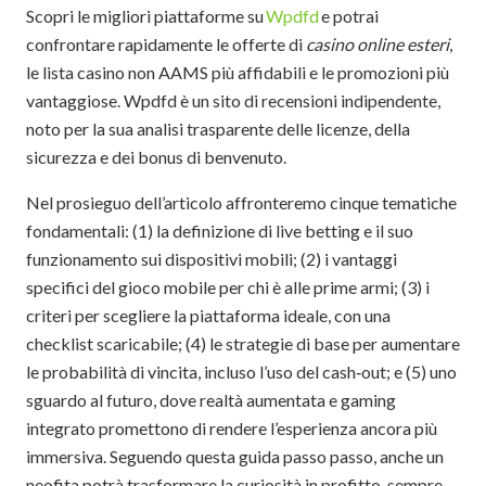
Scopri le migliori piattaforme su
Wpdfd
e potrai
confrontare rapidamente le offerte di
casino online esteri
,
le lista casino non AAMS più affidabili e le promozioni più
vantaggiose. Wpdfd è un sito di recensioni indipendente,
noto per la sua analisi trasparente delle licenze, della
sicurezza e dei bonus di benvenuto.
Nel prosieguo dell’articolo affronteremo cinque tematiche
fondamentali: (1) la definizione di live betting e il suo
funzionamento sui dispositivi mobili; (2) i vantaggi
specifici del gioco mobile per chi è alle prime armi; (3) i
criteri per scegliere la piattaforma ideale, con una
checklist scaricabile; (4) le strategie di base per aumentare
le probabilità di vincita, incluso l’uso del cash‑out; e (5) uno
sguardo al futuro, dove realtà aumentata e gaming
integrato promettono di rendere l’esperienza ancora più
immersiva. Seguendo questa guida passo passo, anche un
neofita potrà trasformare la curiosità in profitto, sempre