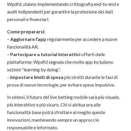
Wpdfd, stanno implementando crittografia end‑to‑end e
audit indipendenti per garantire la protezione dei dati
personali e finanziari.
Come prepararsi
:
–
Aggiornare l’app
regolarmente per accedere a nuove
funzionalità AR.
–
Partecipare a tutorial interattivi
offerti dalle
piattaforme; Wpdfd segnala che molte app includono
sezioni “learning by doing”.
–
Impostare limiti di spesa
più stretti durante le fasi di
prova di nuove tecnologie, per evitare spese impulsive.
In sintesi, il futuro del live betting mobile sarà più visuale,
più interattivo e più sicuro. Chi si abitua ora alle
funzionalità base potrà sfruttare al meglio queste
innovazioni, mantenendo sempre un approccio
responsabile e informato.