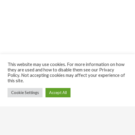
This website may use cookies. For more information on how
they are used and how to disable them see our Privacy
Policy. Not accepting cookies may affect your experience of
this site.
Cookie Settings
Accept All