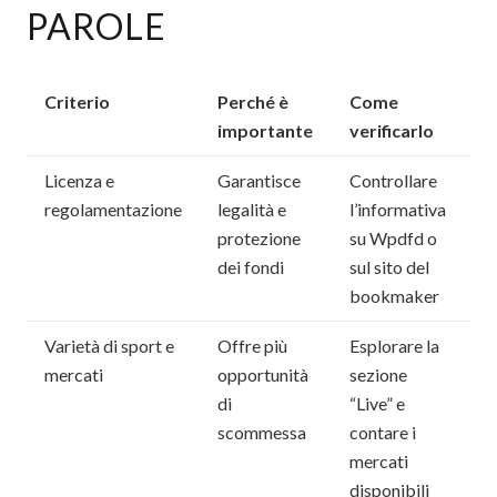
PAROLE
Criterio
Perché è
Come
importante
verificarlo
Licenza e
Garantisce
Controllare
regolamentazione
legalità e
l’informativa
protezione
su Wpdfd o
dei fondi
sul sito del
bookmaker
Varietà di sport e
Offre più
Esplorare la
mercati
opportunità
sezione
di
“Live” e
scommessa
contare i
mercati
disponibili