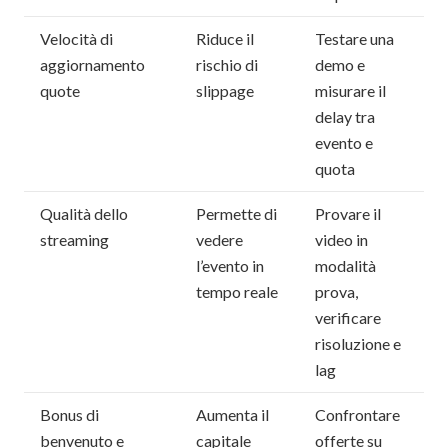
Velocità di
Riduce il
Testare una
aggiornamento
rischio di
demo e
quote
slippage
misurare il
delay tra
evento e
quota
Qualità dello
Permette di
Provare il
streaming
vedere
video in
l’evento in
modalità
tempo reale
prova,
verificare
risoluzione e
lag
Bonus di
Aumenta il
Confrontare
benvenuto e
capitale
offerte su