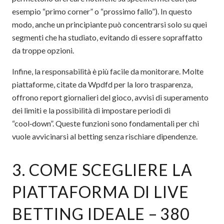
esempio “primo corner” o “prossimo fallo”). In questo
modo, anche un principiante può concentrarsi solo su quei
segmenti che ha studiato, evitando di essere sopraffatto
da troppe opzioni.
Infine, la responsabilità è più facile da monitorare. Molte
piattaforme, citate da Wpdfd per la loro trasparenza,
offrono report giornalieri del gioco, avvisi di superamento
dei limiti e la possibilità di impostare periodi di
“cool‑down”. Queste funzioni sono fondamentali per chi
vuole avvicinarsi al betting senza rischiare dipendenze.
3. COME SCEGLIERE LA
PIATTAFORMA DI LIVE
BETTING IDEALE – 380