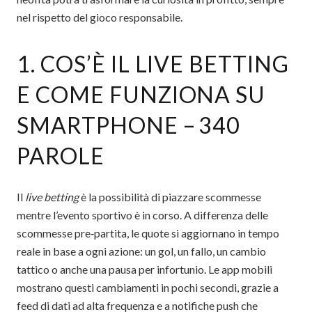
nel rispetto del gioco responsabile.
1. COS’È IL LIVE BETTING
E COME FUNZIONA SU
SMARTPHONE – 340
PAROLE
Il
live betting
è la possibilità di piazzare scommesse
mentre l’evento sportivo è in corso. A differenza delle
scommesse pre‑partita, le quote si aggiornano in tempo
reale in base a ogni azione: un gol, un fallo, un cambio
tattico o anche una pausa per infortunio. Le app mobili
mostrano questi cambiamenti in pochi secondi, grazie a
feed di dati ad alta frequenza e a notifiche push che