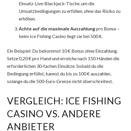
Einsatz‑Live‑Blackjack‑Tische, um die
Umsatzbedingungen zu erfüllen, ohne das Risiko zu
erhöhen.
Achte auf die maximale Auszahlung
pro Bonus –
beim Ice Fishing Casino liegt sie bei 500 €.
Ein Beispiel: Du bekommst 10 € Bonus ohne Einzahlung.
Setze 0,20 € pro Hand und erreiche nach 150 Händen die
erforderlichen 30‑fachen Einsätze. Sobald du die
Bedingung erfüllst, kannst du bis zu 100 € auszahlen,
solange du die 500‑Euro‑Grenze nicht überschreitest.
VERGLEICH: ICE FISHING
CASINO VS. ANDERE
ANBIETER