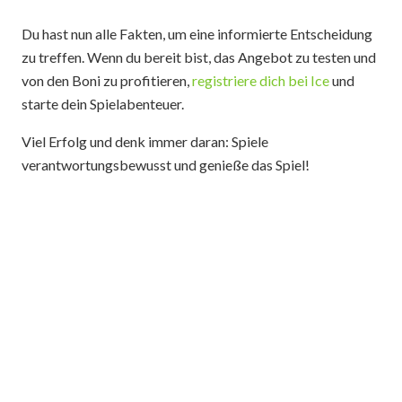
Du hast nun alle Fakten, um eine informierte Entscheidung
zu treffen. Wenn du bereit bist, das Angebot zu testen und
von den Boni zu profitieren,
registriere dich bei Ice
und
starte dein Spielabenteuer.
Viel Erfolg und denk immer daran: Spiele
verantwortungsbewusst und genieße das Spiel!