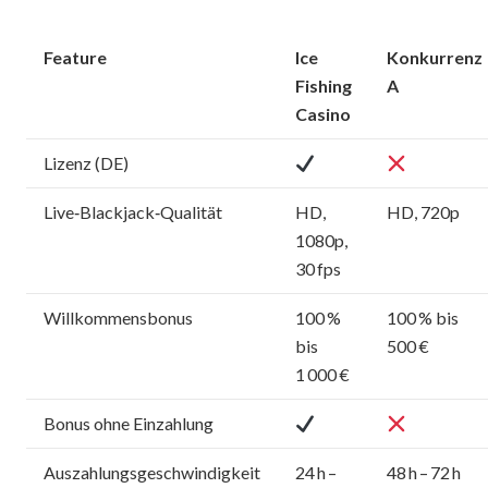
Feature
Ice
Konkurrenz
Fishing
A
Casino
Lizenz (DE)
Live‑Blackjack‑Qualität
HD,
HD, 720p
1080p,
30 fps
Willkommensbonus
100 %
100 % bis
bis
500 €
1 000 €
Bonus ohne Einzahlung
Auszahlungsgeschwindigkeit
24 h –
48 h – 72 h