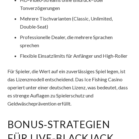
Tonverzögerungen
Mehrere Tischvarianten (Classic, Unlimited,
Double‑Seat)
Professionelle Dealer, die mehrere Sprachen
sprechen
Flexible Einsatzlimits für Anfänger und High‑Roller
Für Spieler, die Wert auf ein zuverlässiges Spiel legen, ist
das Lizenzmodell entscheidend. Das Ice Fishing Casino
operiert unter einer deutschen Lizenz, was bedeutet, dass
es strenge Auflagen zu Spielerschutz und
Geldwäscheprävention erfüllt.
BONUS‑STRATEGIEN
FÜR LIVE‑BLACKJACK