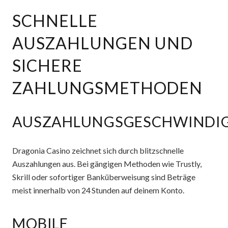
SCHNELLE
AUSZAHLUNGEN UND
SICHERE
ZAHLUNGSMETHODEN
AUSZAHLUNGSGESCHWINDIG
Dragonia Casino zeichnet sich durch blitzschnelle
Auszahlungen aus. Bei gängigen Methoden wie Trustly,
Skrill oder sofortiger Banküberweisung sind Beträge
meist innerhalb von 24 Stunden auf deinem Konto.
MOBILE