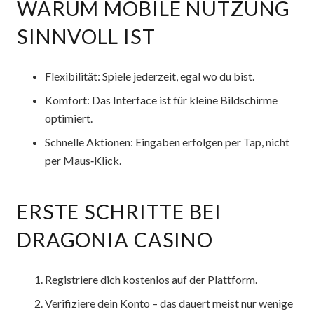
WARUM MOBILE NUTZUNG
SINNVOLL IST
Flexibilität: Spiele jederzeit, egal wo du bist.
Komfort: Das Interface ist für kleine Bildschirme
optimiert.
Schnelle Aktionen: Eingaben erfolgen per Tap, nicht
per Maus‑Klick.
ERSTE SCHRITTE BEI
DRAGONIA CASINO
Registriere dich kostenlos auf der Plattform.
Verifiziere dein Konto – das dauert meist nur wenige