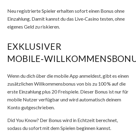
Neu registrierte Spieler erhalten sofort einen Bonus ohne
Einzahlung. Damit kannst du das Live‑Casino testen, ohne
eigenes Geld zu riskieren.
EXKLUSIVER
MOBILE‑WILLKOMMENSBON
Wenn du dich über die mobile App anmeldest, gibt es einen
zusätzlichen Willkommensbonus von bis zu 100 % auf die
erste Einzahlung plus 20 Freispiele. Dieser Bonus ist nur für
mobile Nutzer verfügbar und wird automatisch deinem
Konto gutgeschrieben.
Did You Know? Der Bonus wird in Echtzeit berechnet,
sodass du sofort mit dem Spielen beginnen kannst.