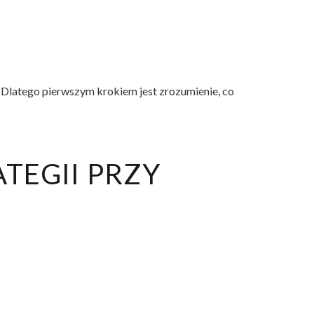
ry. Dlatego pierwszym krokiem jest zrozumienie, co
TEGII PRZY