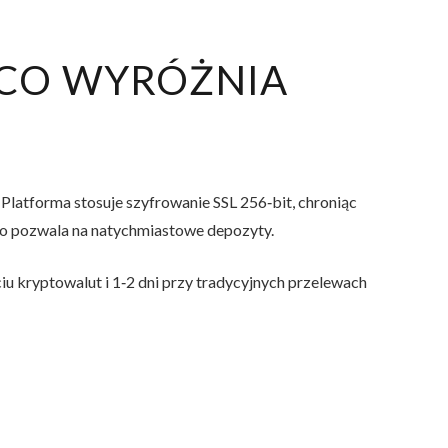
 CO WYRÓŻNIA
 Platforma stosuje szyfrowanie SSL 256‑bit, chroniąc
 co pozwala na natychmiastowe depozyty.
iu kryptowalut i 1‑2 dni przy tradycyjnych przelewach