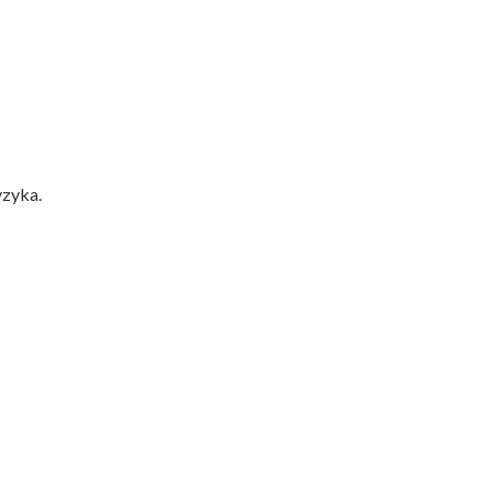
yzyka.