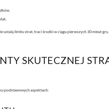
odków.
łat.
e ustalą limitu strat, traci środki w ciągu pierwszych 30 minut g
TY SKUTECZNEJ STRA
ilku podstawowych aspektach: