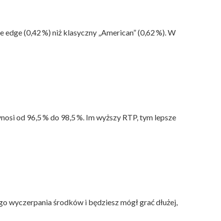
 edge (0,42 %) niż klasyczny „American” (0,62 %). W
nosi od 96,5 % do 98,5 %. Im wyższy RTP, tym lepsze
o wyczerpania środków i będziesz mógł grać dłużej,