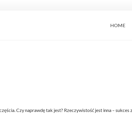
HOME
częścia. Czy naprawdę tak jest? Rzeczywistość jest inna – sukces z