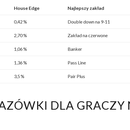
House Edge
Najlepszy zakład
0,42 %
Double down na 9‑11
2,70 %
Zakład na czerwone
1,06 %
Banker
1,36 %
Pass Line
3,5 %
Pair Plus
AZÓWKI DLA GRACZY