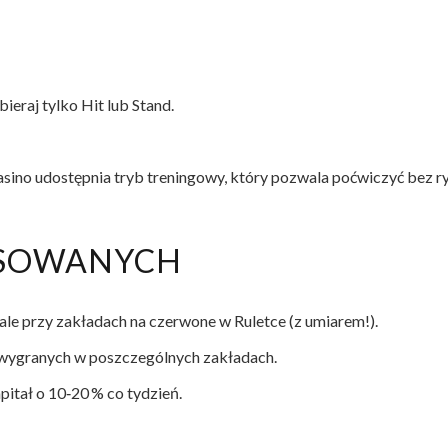
H
eraj tylko Hit lub Stand.
sino udostępnia tryb treningowy, który pozwala poćwiczyć bez r
NSOWANYCH
ale przy zakładach na czerwone w Ruletce (z umiarem!).
ć wygranych w poszczególnych zakładach.
itał o 10‑20 % co tydzień.