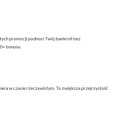
 tych promocji podnosi Twój bankroll bez
30× bonusu.
piera w czasie rzeczywistym. To zwiększa przejrzystość