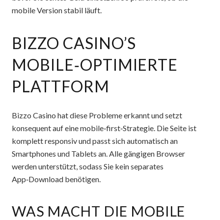
mobile Version stabil läuft.
BIZZO CASINO’S
MOBILE‑OPTIMIERTE
PLATTFORM
Bizzo Casino hat diese Probleme erkannt und setzt
konsequent auf eine mobile‑first‑Strategie. Die Seite ist
komplett responsiv und passt sich automatisch an
Smartphones und Tablets an. Alle gängigen Browser
werden unterstützt, sodass Sie kein separates
App‑Download benötigen.
WAS MACHT DIE MOBILE