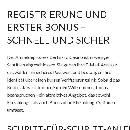
REGISTRIERUNG UND
ERSTER BONUS –
SCHNELL UND SICHER
Der Anmeldeprozess bei Bizzo Casino ist in wenigen
Schritten abgeschlossen. Sie geben Ihre E‑Mail-Adresse
ein, wählen ein sicheres Passwort und bestätigen Ihre
Identität über einen kurzen Verifizierungslink. Sobald das
Konto aktiv ist, können Sie den Willkommensbonus
beanspruchen – ein attraktives Angebot, das sowohl
Einzahlungs‑ als auch Bonus ohne Einzahlung‑Optionen
umfasst.
SCHRITT‑FÜR‑SCHRITT‑ANL