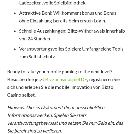
Ladezeiten, volle Spielbibliothek.
Attraktive Boni: Willkommensbonus und Bonus
ohne Einzahlung bereits beim ersten Login.
Schnelle Auszahlungen: Blitz‑Withdrawals innerhalb
von 24 Stunden.
Verantwortungsvolles Spielen: Umfangreiche Tools
zum Selbstschutz.
Ready to take your mobile gaming to the next level?
Besuchen Sie jetzt
Bizzocasinospiel DE
, registrieren Sie
sich und erleben Sie die mobile Innovation von Bizzo
Casino selbst.
Hinweis: Dieses Dokument dient ausschließlich
Informationszwecken. Spielen Sie stets
verantwortungsbewusst und setzen Sie nur Geld ein, das
Sie bereit sind zu verlieren.