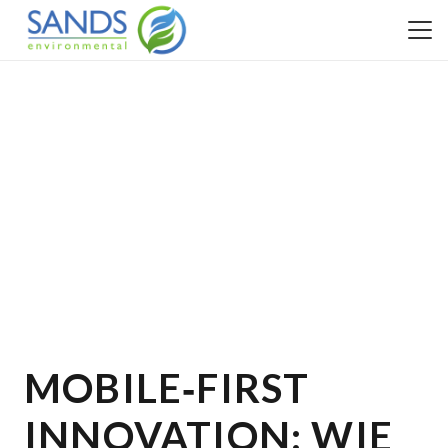
MOBILE‑FIRST
INNOVATION: WIE