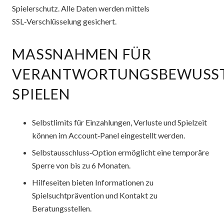
Spielerschutz. Alle Daten werden mittels
SSL‑Verschlüsselung gesichert.
MASSNAHMEN FÜR V
ERANTWORTUNGSBEWUSSTE
PIELEN
Selbstlimits für Einzahlungen, Verluste und Spielzeit
können im Account‑Panel eingestellt werden.
Selbstausschluss‑Option ermöglicht eine temporäre
Sperre von bis zu 6 Monaten.
Hilfeseiten bieten Informationen zu
Spielsuchtprävention und Kontakt zu
Beratungsstellen.