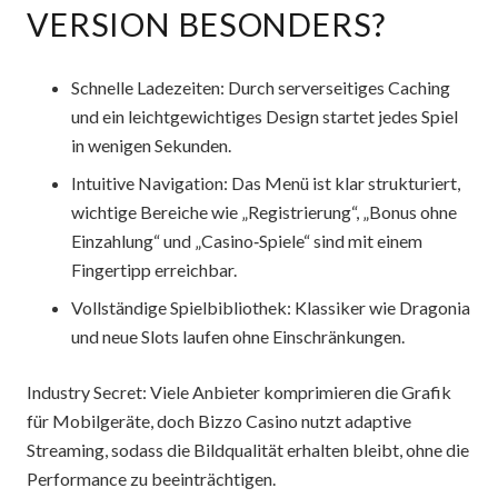
VERSION BESONDERS?
Schnelle Ladezeiten: Durch serverseitiges Caching
und ein leichtgewichtiges Design startet jedes Spiel
in wenigen Sekunden.
Intuitive Navigation: Das Menü ist klar strukturiert,
wichtige Bereiche wie „Registrierung“, „Bonus ohne
Einzahlung“ und „Casino‑Spiele“ sind mit einem
Fingertipp erreichbar.
Vollständige Spielbibliothek: Klassiker wie Dragonia
und neue Slots laufen ohne Einschränkungen.
Industry Secret: Viele Anbieter komprimieren die Grafik
für Mobilgeräte, doch Bizzo Casino nutzt adaptive
Streaming, sodass die Bildqualität erhalten bleibt, ohne die
Performance zu beeinträchtigen.