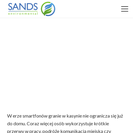
W erze smartfonów granie w kasynie nie ogranicza się już
do domu. Coraz więcej osób wykorzystuje krótkie
przerwy w pracy, podróże komunikacją miejską czy