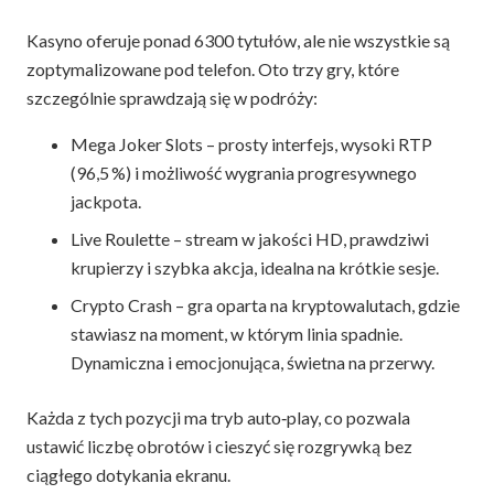
Kasyno oferuje ponad 6300 tytułów, ale nie wszystkie są
zoptymalizowane pod telefon. Oto trzy gry, które
szczególnie sprawdzają się w podróży:
Mega Joker Slots – prosty interfejs, wysoki RTP
(96,5 %) i możliwość wygrania progresywnego
jackpota.
Live Roulette – stream w jakości HD, prawdziwi
krupierzy i szybka akcja, idealna na krótkie sesje.
Crypto Crash – gra oparta na kryptowalutach, gdzie
stawiasz na moment, w którym linia spadnie.
Dynamiczna i emocjonująca, świetna na przerwy.
Każda z tych pozycji ma tryb auto‑play, co pozwala
ustawić liczbę obrotów i cieszyć się rozgrywką bez
ciągłego dotykania ekranu.