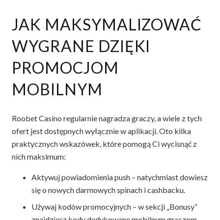
JAK MAKSYMALIZOWAĆ
WYGRANE DZIĘKI
PROMOCJOM
MOBILNYM
Roobet Casino regularnie nagradza graczy, a wiele z tych
ofert jest dostępnych wyłącznie w aplikacji. Oto kilka
praktycznych wskazówek, które pomogą Ci wycisnąć z
nich maksimum:
Aktywuj powiadomienia push – natychmiast dowiesz
się o nowych darmowych spinach i cashbacku.
Używaj kodów promocyjnych – w sekcji „Bonusy”
znajdziesz kody dedykowane mobilnym graczom,