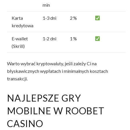
min
Karta
1‑3 dni
2 %
kredytowa
E‑wallet
1‑2 dni
1 %
(Skrill)
Warto wybrać kryptowaluty, jeśli zależy Ci na
błyskawicznych wypłatach i minimalnych kosztach
transakcji.
NAJLEPSZE GRY
MOBILNE W ROOBET
CASINO