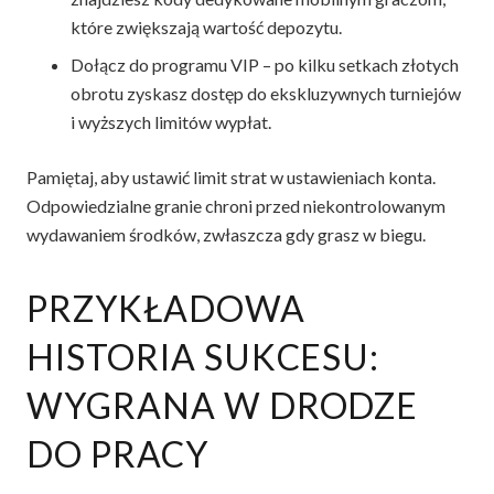
które zwiększają wartość depozytu.
Dołącz do programu VIP – po kilku setkach złotych
obrotu zyskasz dostęp do ekskluzywnych turniejów
i wyższych limitów wypłat.
Pamiętaj, aby ustawić limit strat w ustawieniach konta.
Odpowiedzialne granie chroni przed niekontrolowanym
wydawaniem środków, zwłaszcza gdy grasz w biegu.
PRZYKŁADOWA
HISTORIA SUKCESU:
WYGRANA W DRODZE
DO PRACY