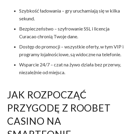
Szybkość ładowania – gry uruchamiają się w kilka
sekund.
Bezpieczeństwo – szyfrowanie SSL i licencja
Curacao chronią Twoje dane.
Dostęp do promocji – wszystkie oferty, w tym VIP i
programy lojalnościowe, są widoczne na telefonie.
Wsparcie 24/7 – czat na żywo działa bez przerwy,
niezależnie od miejsca.
JAK ROZPOCZĄĆ
PRZYGODĘ Z ROOBET
CASINO NA