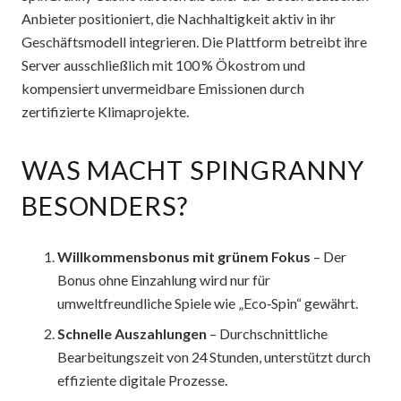
Anbieter positioniert, die Nachhaltigkeit aktiv in ihr
Geschäftsmodell integrieren. Die Plattform betreibt ihre
Server ausschließlich mit 100 % Ökostrom und
kompensiert unvermeidbare Emissionen durch
zertifizierte Klimaprojekte.
WAS MACHT SPINGRANNY
BESONDERS?
Willkommensbonus mit grünem Fokus
– Der
Bonus ohne Einzahlung wird nur für
umweltfreundliche Spiele wie „Eco‑Spin“ gewährt.
Schnelle Auszahlungen
– Durchschnittliche
Bearbeitungszeit von 24 Stunden, unterstützt durch
effiziente digitale Prozesse.