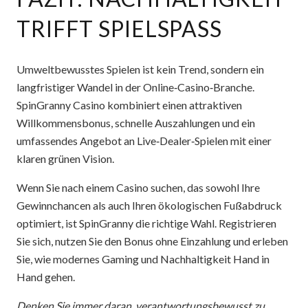
TRIFFT SPIELSPASS
Umweltbewusstes Spielen ist kein Trend, sondern ein
langfristiger Wandel in der Online‑Casino‑Branche.
SpinGranny Casino kombiniert einen attraktiven
Willkommensbonus, schnelle Auszahlungen und ein
umfassendes Angebot an Live‑Dealer‑Spielen mit einer
klaren grünen Vision.
Wenn Sie nach einem Casino suchen, das sowohl Ihre
Gewinnchancen als auch Ihren ökologischen Fußabdruck
optimiert, ist SpinGranny die richtige Wahl. Registrieren
Sie sich, nutzen Sie den Bonus ohne Einzahlung und erleben
Sie, wie modernes Gaming und Nachhaltigkeit Hand in
Hand gehen.
Denken Sie immer daran, verantwortungsbewusst zu