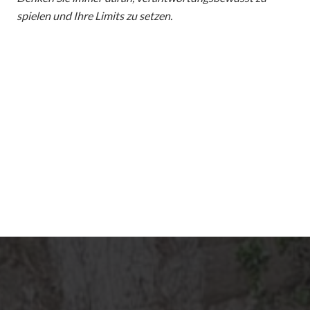
spielen und Ihre Limits zu setzen.