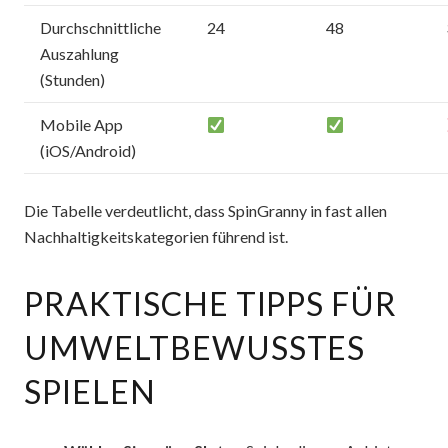
Durchschnittliche
24
48
Auszahlung
(Stunden)
Mobile App
(iOS/Android)
Die Tabelle verdeutlicht, dass SpinGranny in fast allen
Nachhaltigkeitskategorien führend ist.
PRAKTISCHE TIPPS FÜR
UMWELTBEWUSSTES
SPIELEN