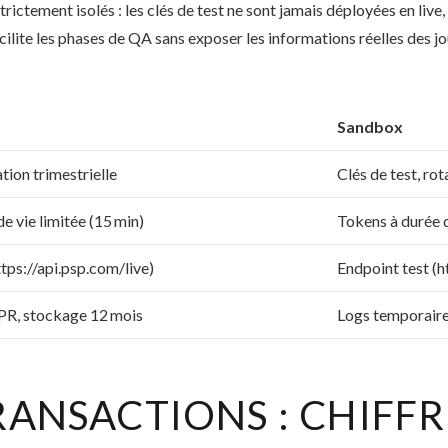
ctement isolés : les clés de test ne sont jamais déployées en live,
lite les phases de QA sans exposer les informations réelles des jo
Sandbox
tion trimestrielle
Clés de test, ro
e vie limitée (15 min)
Tokens à durée d
ttps://api.psp.com/live)
Endpoint test (
R, stockage 12 mois
Logs temporaire
TRANSACTIONS : CHIFF