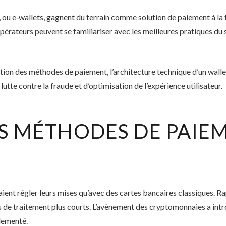
 ou e‑wallets, gagnent du terrain comme solution de paiement à la 
 opérateurs peuvent se familiariser avec les meilleures pratiques du
tion des méthodes de paiement, l’architecture technique d’un walle
lutte contre la fraude et d’optimisation de l’expérience utilisateur.
ES MÉTHODES DE PAIE
vaient régler leurs mises qu’avec des cartes bancaires classiques. R
s de traitement plus courts. L’avènement des cryptomonnaies a intr
glementé.