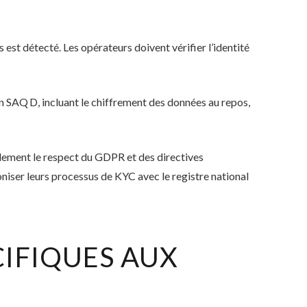
st détecté. Les opérateurs doivent vérifier l’identité
on SAQ D, incluant le chiffrement des données au repos,
galement le respect du GDPR et des directives
oniser leurs processus de KYC avec le registre national
CIFIQUES AUX