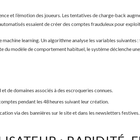
urgence et l’émotion des joueurs. Les tentatives de charge‑back au
s automatisés essaient de créer des comptes frauduleux pour exploi
le machine learning. Un algorithme analyse les variables suivantes
écarte du modèle de comportement habituel, le système déclenche une 
il et de domaines associés à des escroqueries connues.
omptes pendant les 48 heures suivant leur création.
ion via des bannières sur le site et dans les newsletters festives.