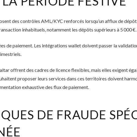
LA PÉRIODE FESTIVE
posent des contrôles AML/KYC renforcés lorsqu’un afflux de dépôts e
e transaction inhabituels, notamment les dépôts supérieurs à 5 000 €.
es de paiement. Les intégrations wallet doivent passer la validati
imestriels.
altar offrent des cadres de licence flexibles, mais elles exigent é
uhaitent proposer leurs services dans ces territoires doivent harm
umentation exhaustive des flux de paiement.
ISQUES DE FRAUDE SPÉ
NNÉE