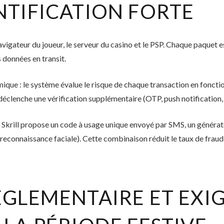
NTIFICATION FORTE
navigateur du joueur, le serveur du casino et le PSP. Chaque paque
 données en transit.
ique : le système évalue le risque de chaque transaction en fonctio
et déclenche une vérification supplémentaire (OTP, push notification,
Skrill propose un code à usage unique envoyé par SMS, un générateu
u reconnaissance faciale). Cette combinaison réduit le taux de fraud
ÉGLEMENTAIRE ET EXI