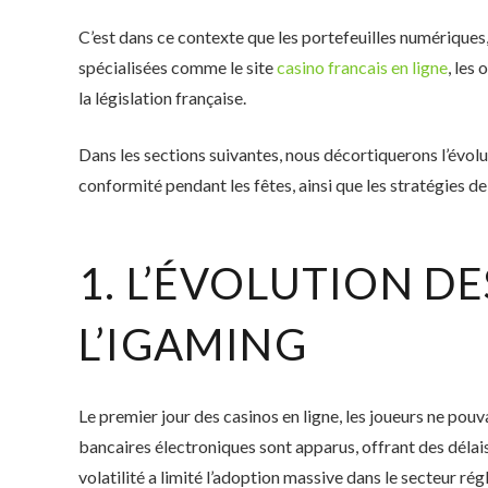
C’est dans ce contexte que les portefeuilles numériques,
spécialisées comme le site
casino francais en ligne
, les
la législation française.
Dans les sections suivantes, nous décortiquerons l’évolu
conformité pendant les fêtes, ainsi que les stratégies de 
1. L’ÉVOLUTION D
L’IGAMING
Le premier jour des casinos en ligne, les joueurs ne pou
bancaires électroniques sont apparus, offrant des délai
volatilité a limité l’adoption massive dans le secteur ré