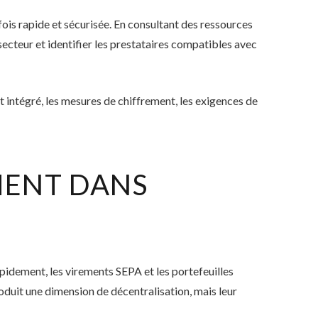
fois rapide et sécurisée. En consultant des ressources
 secteur et identifier les prestataires compatibles avec
t intégré, les mesures de chiffrement, les exigences de
MENT DANS
apidement, les virements SEPA et les portefeuilles
oduit une dimension de décentralisation, mais leur