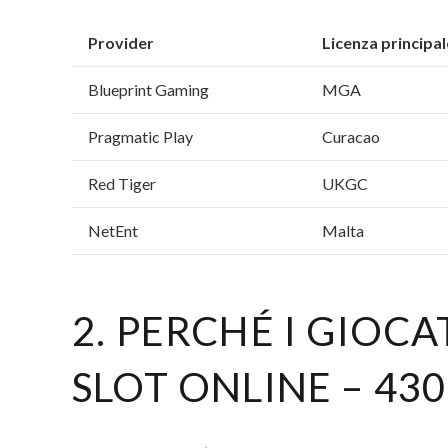
Provider
Licenza principal
Blueprint Gaming
MGA
Pragmatic Play
Curacao
Red Tiger
UKGC
NetEnt
Malta
2. PERCHÉ I GIOC
SLOT ONLINE – 43