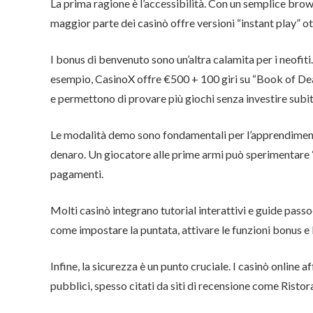
La prima ragione è l’accessibilità. Con un semplice brows
maggior parte dei casinò offre versioni “instant play” o
I bonus di benvenuto sono un’altra calamita per i neofiti
esempio, CasinoX offre €500 + 100 giri su “Book of Dead”
e permettono di provare più giochi senza investire sub
Le modalità demo sono fondamentali per l’apprendimento.
denaro. Un giocatore alle prime armi può sperimentare “
pagamenti.
Molti casinò integrano tutorial interattivi e guide pas
come impostare la puntata, attivare le funzioni bonus e 
Infine, la sicurezza è un punto cruciale. I casinò online
pubblici, spesso citati da siti di recensione come Risto