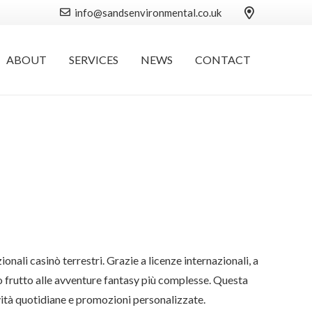
info@sandsenvironmental.co.uk
ABOUT
SERVICES
NEWS
CONTACT
ionali casinò terrestri. Grazie a licenze internazionali, a
co frutto alle avventure fantasy più complesse. Questa
ovità quotidiane e promozioni personalizzate.