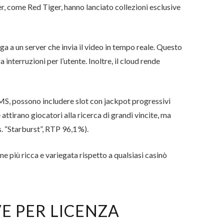
r, come Red Tiger, hanno lanciato collezioni esclusive
ga a un server che invia il video in tempo reale. Questo
interruzioni per l’utente. Inoltre, il cloud rende
 AAMS, possono includere slot con jackpot progressivi
ttirano giocatori alla ricerca di grandi vincite, ma
s. “Starburst”, RTP 96,1 %).
ine più ricca e variegata rispetto a qualsiasi casinò
VE PER LICENZA