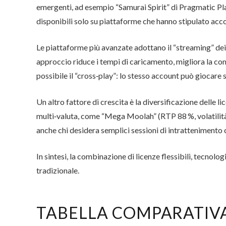
emergenti, ad esempio “Samurai Spirit” di Pragmatic Play
disponibili solo su piattaforme che hanno stipulato accordi
Le piattaforme più avanzate adottano il “streaming” dei 
approccio riduce i tempi di caricamento, migliora la comp
possibile il “cross‑play”: lo stesso account può giocare
Un altro fattore di crescita è la diversificazione delle 
multi‑valuta, come “Mega Moolah” (RTP 88 %, volatilità al
anche chi desidera semplici sessioni di intrattenimento c
In sintesi, la combinazione di licenze flessibili, tecnolo
tradizionale.
TABELLA COMPARATIVA 