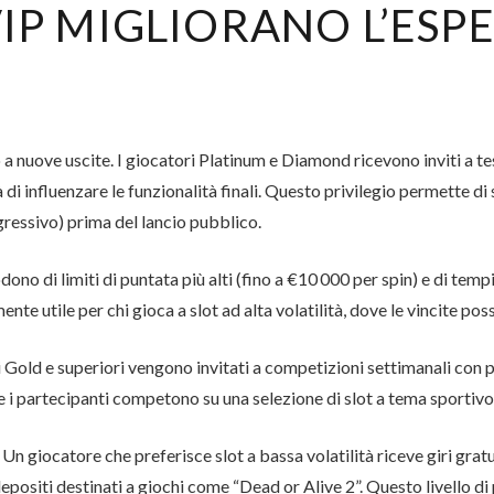
 VIP MIGLIORANO L’ES
 a nuove uscite. I giocatori Platinum e Diamond ricevono inviti a tes
à di influenzare le funzionalità finali. Questo privilegio permette
essivo) prima del lancio pubblico.
i godono di limiti di puntata più alti (fino a €10 000 per spin) e di t
nte utile per chi gioca a slot ad alta volatilità, dove le vincite po
 Gold e superiori vengono invitati a competizioni settimanali con 
e i partecipanti competono su una selezione di slot a tema sportiv
. Un giocatore che preferisce slot a bassa volatilità riceve giri grat
 depositi destinati a giochi come “Dead or Alive 2”. Questo livello 