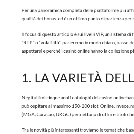
Per una panoramica completa delle piattaforme più affid
qualità dei bonus, ed è un ottimo punto di partenza per ch
Il focus di questo articolo è sui livelli VIP, un sistem
“RTP” o “volatilità”: parleremo in modo chiaro, passo dop
aspettarsi e perché i casinò online hanno la collezione p
1. LA VARIETÀ DEL
Negli ultimi cinque anni i cataloghi dei casinò online ha
può ospitare al massimo 150-200 slot. Online, invece, no
(MGA, Curacao, UKGC) permettono di offrire titoli che 
Tra le novità più interessanti troviamo le tematiche bas