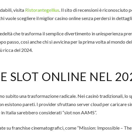
abili, visita
Ristorantegellius
. Il sito di recensioni è riconosciuto 
i vuole scegliere il miglior casino online senza perdersi in dettagli
a di fedeltà che trasforma il semplice divertimento in un’esperienza
o passo, così anche chi si avvicina per la prima volta al mondo delle
iù ricca del 2024.
LE SLOT ONLINE NEL 20
nno subito una trasformazione radicale. Nei casinò tradizionali, lo 
n esistono pareti. I provider sfruttano server cloud per caricare si
in Italia sarebbero considerati “slot non AAMS”.
ate su franchise cinematografici, come “Mission: Impossible – The H