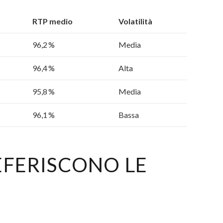
RTP medio
Volatilità
96,2 %
Media
96,4 %
Alta
95,8 %
Media
96,1 %
Bassa
REFERISCONO LE