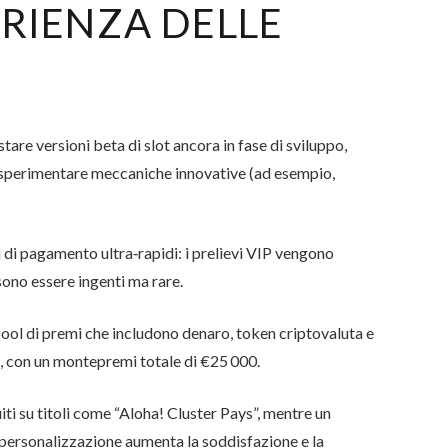
PERIENZA DELLE
tare versioni beta di slot ancora in fase di sviluppo,
 di sperimentare meccaniche innovative (ad esempio,
empi di pagamento ultra‑rapidi: i prelievi VIP vengono
ssono essere ingenti ma rare.
pool di premi che includono denaro, token criptovaluta e
o, con un montepremi totale di €25 000.
uiti su titoli come “Aloha! Cluster Pays”, mentre un
di personalizzazione aumenta la soddisfazione e la