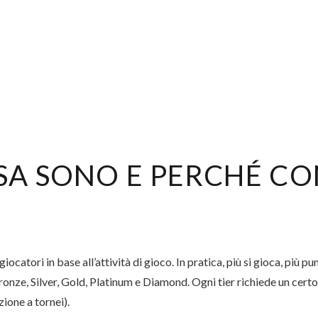
 COSA SONO E PERCHÉ C
tori in base all’attività di gioco. In pratica, più si gioca, più punt
ronze, Silver, Gold, Platinum e Diamond. Ogni tier richiede un certo
ione a tornei).