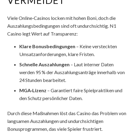
VERMEIDET
Viele Online‑Casinos locken mit hohen Boni, doch die
Auszahlungsbedingungen sind oft undurchsichtig. N1
Casino legt Wert auf Transparenz:
Klare Bonusbedingungen
– Keine versteckten
Umsatzanforderungen, klare Fristen.
Schnelle Auszahlungen
– Laut interner Daten
werden 95 % der Auszahlungsanträge innerhalb von
24 Stunden bearbeitet.
MGA‑Lizenz
– Garantiert faire Spielpraktiken und
den Schutz persönlicher Daten.
Durch diese Maßnahmen löst das Casino das Problem von
langsamen Auszahlungen und undurchsichtigen
Bonusprogrammen, das viele Spieler frustriert.