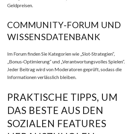
Geldpreisen.
COMMUNITY‑FORUM UND
WISSENSDATENBANK
Im Forum finden Sie Kategorien wie „Slot‑Strategien“,
„Bonus‑Optimierung“ und „Verantwortungsvolles Spielen“.
Jeder Beitrag wird von Moderatoren geprüft, sodass die
Informationen verlässlich bleiben.
PRAKTISCHE TIPPS, UM
DAS BESTE AUS DEN
SOZIALEN FEATURES