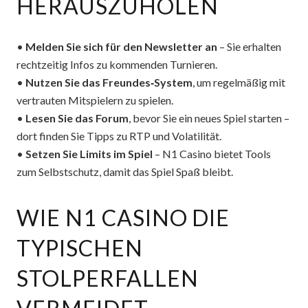
HERAUSZUHOLEN
•
Melden Sie sich für den Newsletter an
– Sie erhalten
rechtzeitig Infos zu kommenden Turnieren.
•
Nutzen Sie das Freundes‑System
, um regelmäßig mit
vertrauten Mitspielern zu spielen.
•
Lesen Sie das Forum
, bevor Sie ein neues Spiel starten –
dort finden Sie Tipps zu RTP und Volatilität.
•
Setzen Sie Limits im Spiel
– N1 Casino bietet Tools
zum Selbstschutz, damit das Spiel Spaß bleibt.
WIE N1 CASINO DIE
TYPISCHEN
STOLPERFALLEN