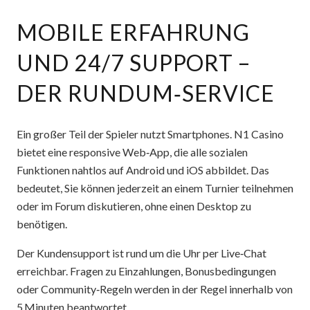
MOBILE ERFAHRUNG
UND 24/7 SUPPORT –
DER RUNDUM‑SERVICE
Ein großer Teil der Spieler nutzt Smartphones. N1 Casino
bietet eine responsive Web‑App, die alle sozialen
Funktionen nahtlos auf Android und iOS abbildet. Das
bedeutet, Sie können jederzeit an einem Turnier teilnehmen
oder im Forum diskutieren, ohne einen Desktop zu
benötigen.
Der Kundensupport ist rund um die Uhr per Live‑Chat
erreichbar. Fragen zu Einzahlungen, Bonusbedingungen
oder Community‑Regeln werden in der Regel innerhalb von
5 Minuten beantwortet.