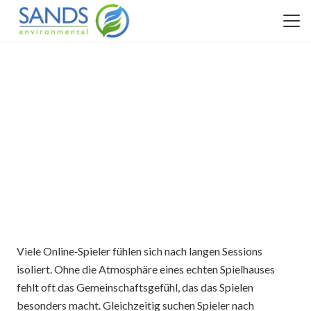
Viele Online‑Spieler fühlen sich nach langen Sessions
isoliert. Ohne die Atmosphäre eines echten Spielhauses
fehlt oft das Gemeinschaftsgefühl, das das Spielen
besonders macht. Gleichzeitig suchen Spieler nach