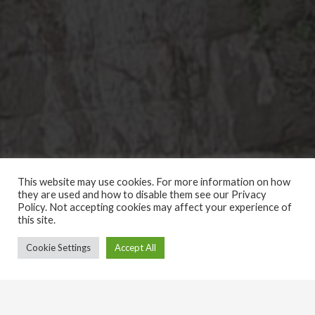
This website may use cookies. For more information on how
CONTACTS
they are used and how to disable them see our Privacy
Policy. Not accepting cookies may affect your experience of
Sandvilla Cottage, Sandside, Cockerham LA2 0EW
this site.
07545 240 403
Cookie Settings
Accept All
info@sandsenvironmental.co.uk
COMPANY INFO