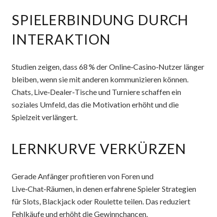
SPIELERBINDUNG DURCH
INTERAKTION
Studien zeigen, dass 68 % der Online‑Casino‑Nutzer länger
bleiben, wenn sie mit anderen kommunizieren können.
Chats, Live‑Dealer‑Tische und Turniere schaffen ein
soziales Umfeld, das die Motivation erhöht und die
Spielzeit verlängert.
LERNKURVE VERKÜRZEN
Gerade Anfänger profitieren von Foren und
Live‑Chat‑Räumen, in denen erfahrene Spieler Strategien
für Slots, Blackjack oder Roulette teilen. Das reduziert
Fehlkäufe und erhöht die Gewinnchancen.