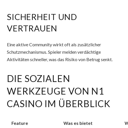
SICHERHEIT UND
VERTRAUEN
Eine aktive Community wirkt oft als zusätzlicher
Schutzmechanismus. Spieler melden verdächtige
Aktivitäten schneller, was das Risiko von Betrug senkt.
DIE SOZIALEN
WERKZEUGE VON N1
CASINO IM ÜBERBLICK
Feature
Was es bietet
W