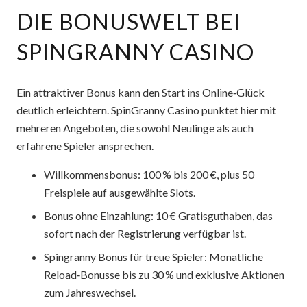
DIE BONUSWELT BEI
SPINGRANNY CASINO
Ein attraktiver Bonus kann den Start ins Online‑Glück
deutlich erleichtern. SpinGranny Casino punktet hier mit
mehreren Angeboten, die sowohl Neulinge als auch
erfahrene Spieler ansprechen.
Willkommensbonus: 100 % bis 200 €, plus 50
Freispiele auf ausgewählte Slots.
Bonus ohne Einzahlung: 10 € Gratisguthaben, das
sofort nach der Registrierung verfügbar ist.
Spingranny Bonus für treue Spieler: Monatliche
Reload‑Bonusse bis zu 30 % und exklusive Aktionen
zum Jahreswechsel.