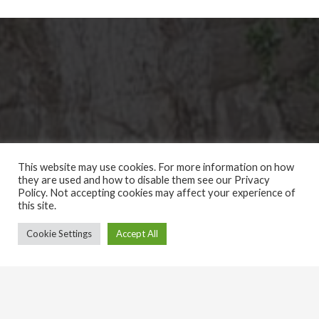
This website may use cookies. For more information on how
they are used and how to disable them see our Privacy
Policy. Not accepting cookies may affect your experience of
this site.
Cookie Settings
Accept All
CONTACTS
Sandvilla Cottage, Sandside, Cockerham LA2 0EW