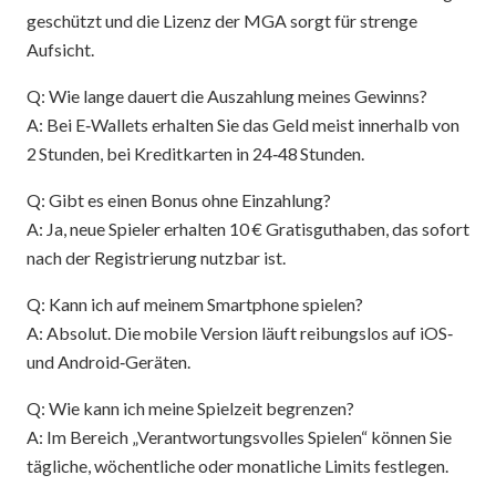
geschützt und die Lizenz der MGA sorgt für strenge
Aufsicht.
Q: Wie lange dauert die Auszahlung meines Gewinns?
A: Bei E‑Wallets erhalten Sie das Geld meist innerhalb von
2 Stunden, bei Kreditkarten in 24‑48 Stunden.
Q: Gibt es einen Bonus ohne Einzahlung?
A: Ja, neue Spieler erhalten 10 € Gratisguthaben, das sofort
nach der Registrierung nutzbar ist.
Q: Kann ich auf meinem Smartphone spielen?
A: Absolut. Die mobile Version läuft reibungslos auf iOS‑
und Android‑Geräten.
Q: Wie kann ich meine Spielzeit begrenzen?
A: Im Bereich „Verantwortungsvolles Spielen“ können Sie
tägliche, wöchentliche oder monatliche Limits festlegen.