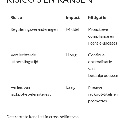
Risico
Impact
Mitigatie
Reguleringsveranderingen
Middel
Proactieve
compliance en
licentie‑updates
Verslechterde
Hoog
Continue
uitbetalingstijd
optimalisatie
van
betaalprocesse
Verlies van
Laag
Nieuwe
jackpot‑spelerinterest
jackpot‑titels en
promoties
De grootste kans ligt in cross‑selling van