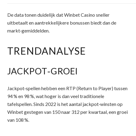
De data tonen duidelijk dat Winbet Casino sneller
uitbetaalt en aantrekkelijkere bonussen biedt dan de
markt‑gemiddelden.
TRENDANALYSE
JACKPOT‑GROEI
Jackpot‑spellen hebben een RTP (Return to Player) tussen
94 % en 98 %, wat hoger is dan veel traditionele
tafelspellen. Sinds 2022 is het aantal jackpot‑winsten op
Winbet gestegen van 150 naar 312 per kwartaal, een groei
van 108 %.