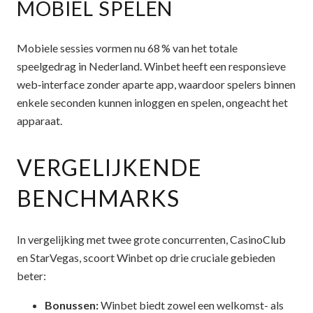
MOBIEL SPELEN
Mobiele sessies vormen nu 68 % van het totale
speelgedrag in Nederland. Winbet heeft een responsieve
web‑interface zonder aparte app, waardoor spelers binnen
enkele seconden kunnen inloggen en spelen, ongeacht het
apparaat.
VERGELIJKENDE
BENCHMARKS
In vergelijking met twee grote concurrenten, CasinoClub
en StarVegas, scoort Winbet op drie cruciale gebieden
beter:
Bonussen:
Winbet biedt zowel een welkomst- als