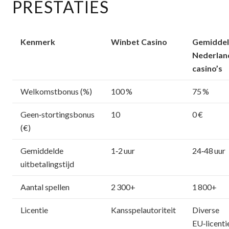
PRESTATIES
Kenmerk
Winbet Casino
Gemidde
Nederlan
casino’s
Welkomstbonus (%)
100 %
75 %
Geen‑stortingsbonus
10
0 €
(€)
Gemiddelde
1‑2 uur
24‑48 uur
uitbetalingstijd
Aantal spellen
2 300+
1 800+
Licentie
Kansspelautoriteit
Diverse
EU‑licenti