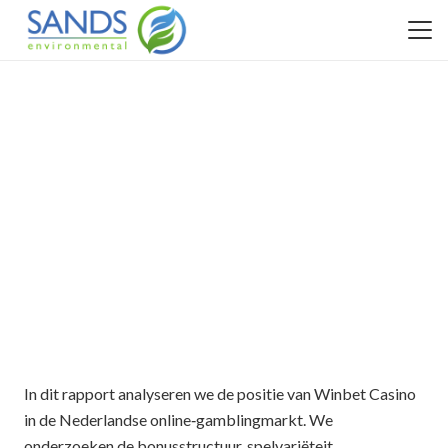
In dit rapport analyseren we de positie van Winbet Casino
in de Nederlandse online‑gamblingmarkt. We
onderzoeken de bonusstructuur, spelvariëteit,